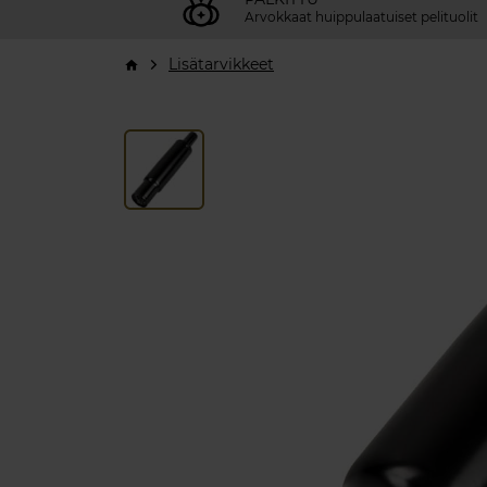
Arvokkaat huippulaatuiset pelituolit
Lisätarvikkeet
arrow_forward_ios