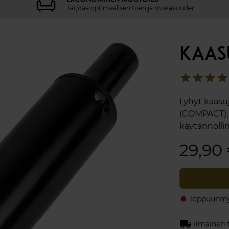
Tarjoaa optimaalisen tuen ja mukavuuden
KAAS
star
star
star
star
Lyhyt kaasuj
(COMPACT), 
käytännöllin
29,90
loppuunmy
fiber_manual_record
local_shipping
ilmainen 