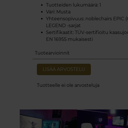
Tuotteiden lukumäärä: 1
Väri: Musta
Yhteensopivuus: noblechairs EPIC 
LEGEND -sarjat
Sertifikaatit: TÜV-sertifioitu kaasuj
EN 16955 mukaisesti
Tuotearvioinnit
LISÄÄ ARVOSTELU
Tuotteelle ei ole arvosteluja