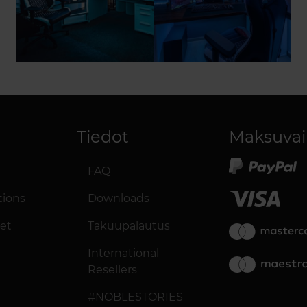
Tiedot
Maksuvai
FAQ
tions
Downloads
eet
Takuupalautus
International
Resellers
#NOBLESTORIES