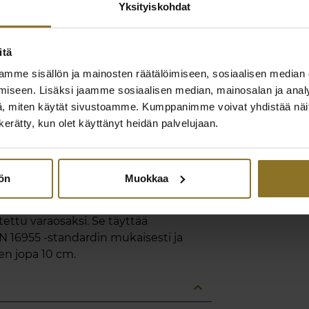
Yksityiskohdat
nnit
itä
mme sisällön ja mainosten räätälöimiseen, sosiaalisen median
iseen. Lisäksi jaamme sosiaalisen median, mainosalan ja analy
expand_less
, miten käytät sivustoamme. Kumppanimme voivat yhdistää näitä t
n kerätty, kun olet käyttänyt heidän palvelujaan.
 luokkaansa; niissä yhdistyvät
ign, ensiluokkaiset materiaalit ja
tetaan käytämällä täysin
kainen tuoli on laadultaan täysin
tön
Muokkaa
ttävä.
ettu varaosaksi. Se täyttää
N 16955 -standardin mukaisesti ja
en jopa 10 cm.
expand_less