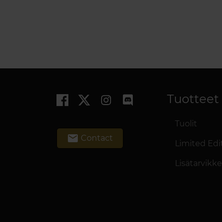
Tuotteet
Tuolit
email
Contact
Limited Edi
Lisätarvikk