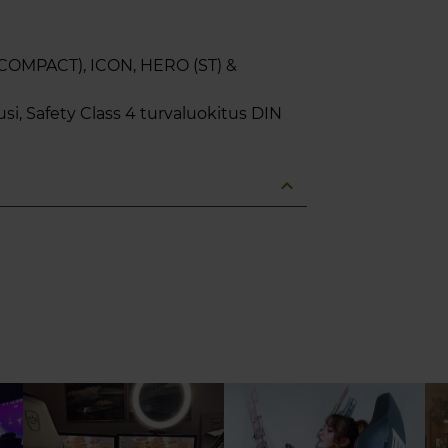
(COMPACT), ICON, HERO (ST) &
ousi, Safety Class 4 turvaluokitus DIN
expand_less