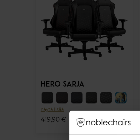
HERO SARJA
näytä lisää
419,90 €