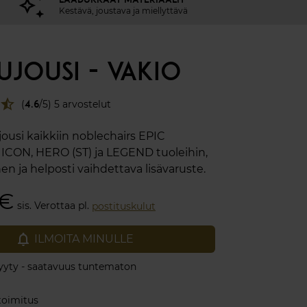
Kestävä, joustava ja miellyttävä
UJOUSI - VAKIO
star_half
(
4.6
/5) 5 arvostelut
ousi kaikkiin noblechairs EPIC
ICON, HERO (ST) ja LEGEND tuoleihin,
en ja helposti vaihdettava lisävaruste.
 €
sis. Verottaa pl.
postituskulut
notifications_none
ILMOITA MINULLE
yty - saatavuus tuntematon
toimitus