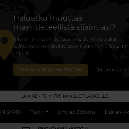
Haluatko muuttaa
maantieteellistä sijaintiasi?
lace
Käytät ilmeisesti sivustoa maasta Yhdysvallat.
Vaihtaaksesi maakohtaiseen sivustoon, klikkaa tät
linkkiä:
WWW.NOBLECHAIRS.COM
Ohita viesti
ILMAINEN TOIMITUS KAIKILLE TILAUKSILLE!
N SARJA
Tuolit
Limited Editions
Lisätarvik
ERGONOMINEN MUOTOILU