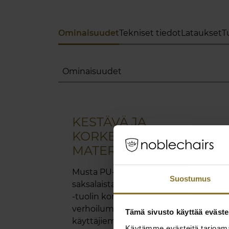
Ominaisuudet
Tekniset tiedot
Lataukset
T
Ominaisuudet
KESTÄVÄ JA
KORKEALAATUINEN
MATERIAALI
Musta PU-keinonahka, taattua
Suostumus
saksalaista suunnittelua, on noblechai
-tuolin korkealaatuinen
verhoilumateriaali ja se täyttää
Tämä sivusto käyttää eväste
käyttäjiemme korkeat laatu- ja
Käytämme evästeitä tarjoama