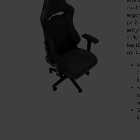
ammat
avull
ergo
pelis
erit
selkä
käyt
muka
M
a
l
S
t
m
S
k