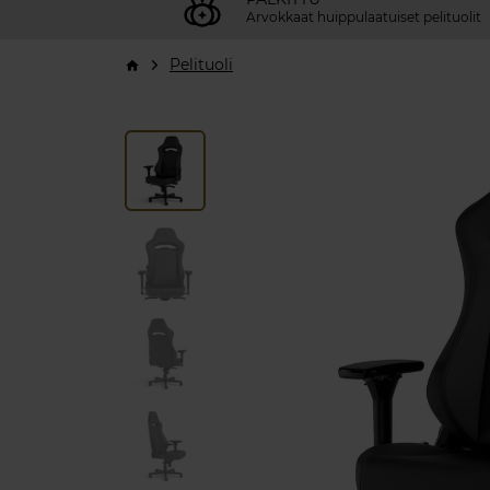
Arvokkaat huippulaatuiset pelituolit
Pelituoli
arrow_forward_ios