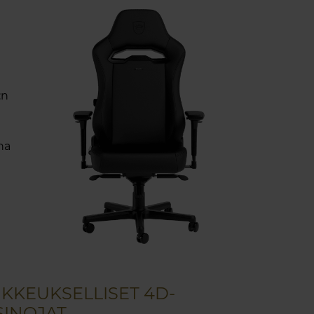
:n
na
IKKEUKSELLISET 4D-
SINOJAT