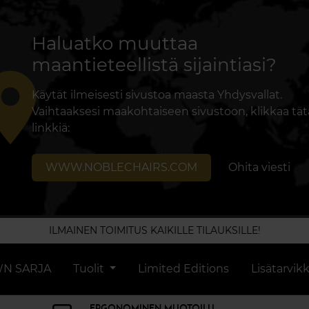
Haluatko muuttaa
maantieteellistä sijaintiasi?
lace
Käytät ilmeisesti sivustoa maasta Yhdysvallat.
Vaihtaaksesi maakohtaiseen sivustoon, klikkaa tät
linkkiä:
WWW.NOBLECHAIRS.COM
Ohita viesti
ILMAINEN TOIMITUS KAIKILLE TILAUKSILLE!
N SARJA
Tuolit
Limited Editions
Lisätarvik
ERGONOMINEN MUOTOILU