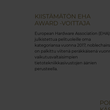
KIISTÄMÄTÖN EHA
AWARD -VOITTAJA
European Hardware Association (EHA)
julkistettua pelituoleille oma
kategoriansa vuonna 2017, noblechairs
on palkittu viitenä peräkkäisenä vuon
vaikutusvaltaisimpien
tietotekniikkasivustojen äänien
perusteella.
PO
KÄ