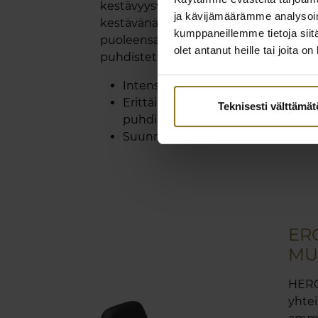
kestävyysvaatimukset. Kulutuksen
ja kävijämäärämme analysoim
kestävänä ja sysimustana se on sekä
kumppaneillemme tietoja siitä
puoleensavetävä että helposti
olet antanut heille tai joita o
puhdistettava.
Intensiivisen musta PU-keinonah
Erittäin kestävä ja helposti
Teknisesti välttämä
puhdistettava
Suunniteltu Saksassa
ER
MU
HERO 
yhtei