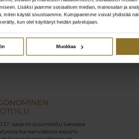
iseen. Lisäksi jaamme sosiaalisen median, mainosalan ja analy
, miten käytät sivustoamme. Kumppanimme voivat yhdistää näitä t
n kerätty, kun olet käyttänyt heidän palvelujaan.
ka
tön
Muokkaa
GONOMINEN
OTOILU
ST -sarja on suunniteltu Saksassa
styössä kansainvälisten esports-