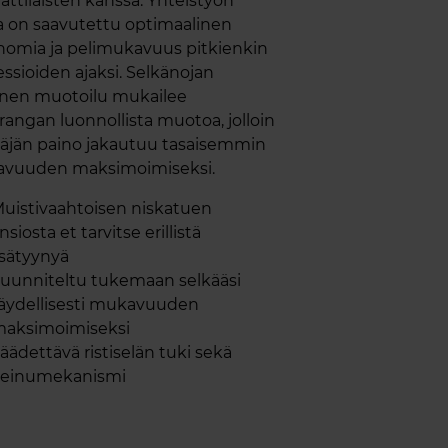
tilaisten kanssa. Yhteistyön
a on saavutettu optimaalinen
nomia ja pelimukavuus pitkienkin
essioiden ajaksi. Selkänojan
yinen muotoilu mukailee
rangan luonnollista muotoa, jolloin
täjän paino jakautuu tasaisemmin
vuuden maksimoimiseksi.
uistivaahtoisen niskatuen
nsiosta et tarvitse erillistä
isätyynyä
uunniteltu tukemaan selkääsi
äydellisesti mukavuuden
aksimoimiseksi
äädettävä ristiselän tuki sekä
einumekanismi