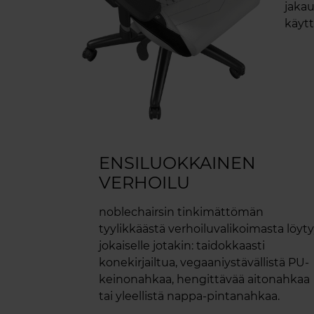
jakau
käytt
ENSILUOKKAINEN
VERHOILU
noblechairsin tinkimättömän
tyylikkäästä verhoiluvalikoimasta löyt
jokaiselle jotakin: taidokkaasti
konekirjailtua, vegaaniystävällistä PU-
keinonahkaa, hengittävää aitonahkaa
tai yleellistä nappa-pintanahkaa.