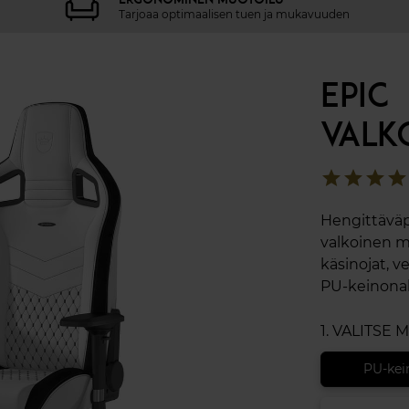
Tarjoaa optimaalisen tuen ja mukavuuden
EPIC
VALK
star
star
star
star
Hengittäväpi
valkoinen mu
käsinojat, v
PU-keinonah
1. VALITSE 
PU-kei