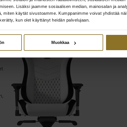
iseen. Lisäksi jaamme sosiaalisen median, mainosalan ja analy
, miten käytät sivustoamme. Kumppanimme voivat yhdistää näitä t
n kerätty, kun olet käyttänyt heidän palvelujaan.
tön
Muokkaa
et
n,