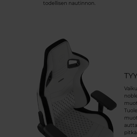
todellisen nautinnon.
TY
Vaiku
noble
muot
Tuole
muot
autt
pitkä