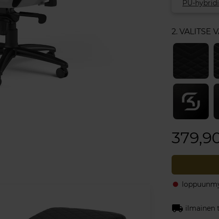
PU-hybrid
2. VALITSE V
379,9
loppuunmy
fiber_manual_record
local_shipping
ilmainen 