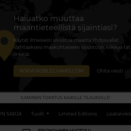
Haluatko muuttaa
maantieteellistä sijaintiasi?
lace
Käytät ilmeisesti sivustoa maasta Yhdysvallat.
Vaihtaaksesi maakohtaiseen sivustoon, klikkaa tät
linkkiä:
WWW.NOBLECHAIRS.COM
Ohita viesti
ILMAINEN TOIMITUS KAIKILLE TILAUKSILLE!
N SARJA
Tuolit
Limited Editions
Lisätarvik
ERGONOMINEN MUOTOILU