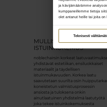
ja kävijämäärämme analysoim
kumppaneillemme tietoja siitä
olet antanut heille tai joita o
Teknisesti välttämä
MULLISTAVA
ISTUINKOKEMUS
noblechairsin korkeat laatuvaatimuks
yhdistävät estetiikan, ensiluokkaiset
materiaalit ja täydellisen
istuinmukavuuden. Korkea laatu
saavutetaan suurilta osin huipputarka
koneistetun valmistusprosessin
ansiosta ja tuloksena onkin
ainutlaatuinen yhdistelmä laatutyötä
joka tekee istuinkokemuksesta