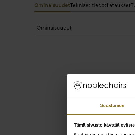
Ominaisuudet
Tekniset tiedot
Lataukset
T
Ominaisuudet
Suostumus
Tämä sivusto käyttää eväste
Käytämme evästeitä tarjoama