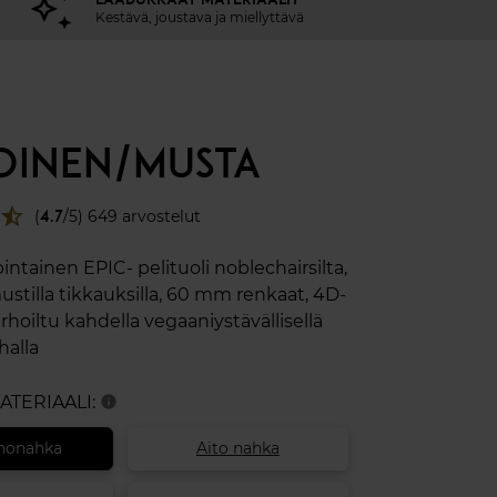
Kestävä, joustava ja miellyttävä
OINEN/MUSTA
star_half
(
4.7
/5) 649 arvostelut
ntainen EPIC- pelituoli noblechairsilta,
stilla tikkauksilla, 60 mm renkaat, 4D-
erhoiltu kahdella vegaaniystävällisellä
alla
MATERIAALI:
info
nonahka
Aito nahka