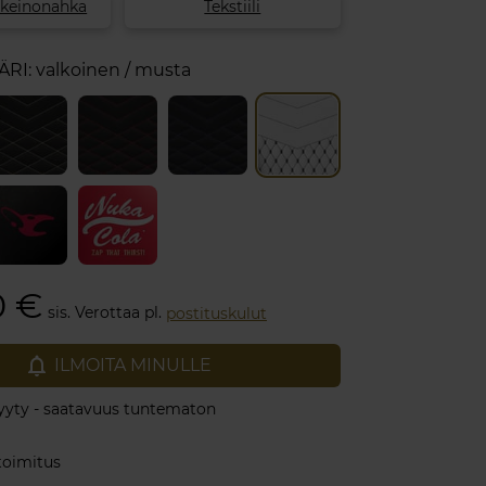
ikeinonahka
Tekstiili
ÄRI:
valkoinen / musta
0 €
sis. Verottaa pl.
postituskulut
notifications_none
ILMOITA MINULLE
yty - saatavuus tuntematon
toimitus