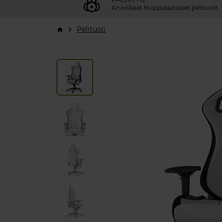
Arvokkaat huippulaatuiset pelituolit
Pelituoli
arrow_forward_ios