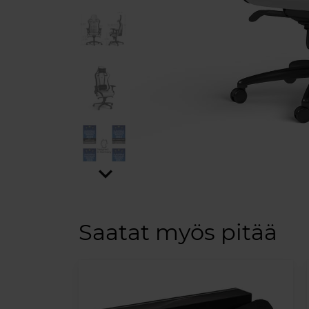
expand_more
Saatat myös pitää