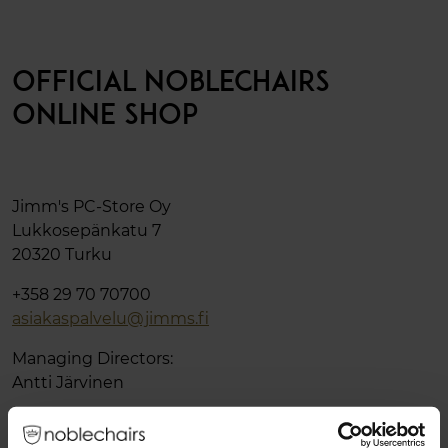
OFFICIAL NOBLECHAIRS
ONLINE SHOP
Jimm's PC-Store Oy
Lukkosepänkatu 7
20320 Turku
+358 29 70 70700
asiakaspalvelu@jimms.fi
Managing Directors:
Antti Järvinen
Y-Tunnus: FI08859514