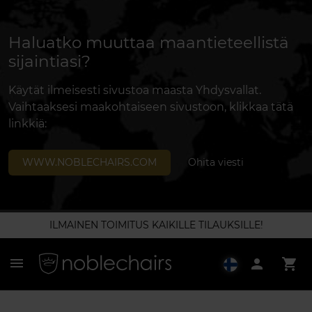
Haluatko muuttaa maantieteellistä
sijaintiasi?
Käytät ilmeisesti sivustoa maasta Yhdysvallat.
Vaihtaaksesi maakohtaiseen sivustoon, klikkaa tätä
linkkiä:
WWW.NOBLECHAIRS.COM
Ohita viesti
ILMAINEN TOIMITUS KAIKILLE TILAUKSILLE!
menu
person
shopping_cart