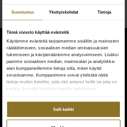
Suostumus
Yksityiskohdat
Tietoja
Tämä sivusto käyttää evästeitä
Käytämme evästeitä tarjoamamme sisällön ja mainosten
räätälöimiseen, sosiaalisen median ominaisuuksien
tukemiseen ja kävijämäärämme analysoimiseen. Lisäksi
jaamme sosiaalisen median, mainosalan ja analytiikka-
email
Contact
alan kumppaneillemme tietoja siitä, miten käytät
sivustoamme. Kumppanimme voivat yhdistää näitä
tietoja muihin tietoihin, joita olet antanut heille tai joita on
kerätty, kun olet käyttänyt heidän palvelujaan.
Ship To
location_on
Salli kaikki
Kieli