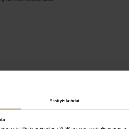
a.
Yksityiskohdat
a
itä
mme sisällön ja mainosten räätälöimiseen, sosiaalisen median