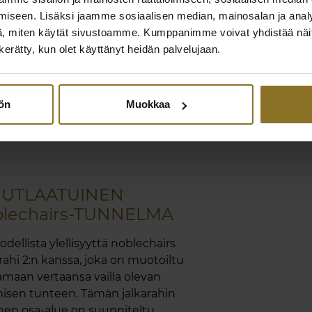
iseen. Lisäksi jaamme sosiaalisen median, mainosalan ja analy
, miten käytät sivustoamme. Kumppanimme voivat yhdistää näitä t
n kerätty, kun olet käyttänyt heidän palvelujaan.
ko
tön
Muokkaa
NUTLAATUINEN
blechairs-TUNNELMA
odellista ylellisyyttä noblechairs
rahi 2:n kanssa, joka on muotoiltu
amaan vertaansa vailla olevan
isen tunteen. Tämän jalkarahin
nen osa-alue on suunniteltu