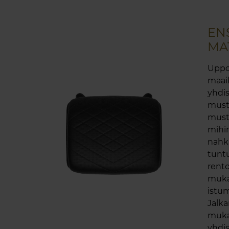
EN
MA
Uppo
maail
yhdi
must
musta
mihin
nahka
tunt
rent
muka
istu
Jalka
muka
yhdis