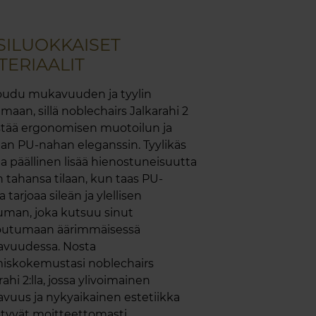
SILUOKKAISET
TERIAALIT
udu mukavuuden ja tyylin
maan, sillä noblechairs Jalkarahi 2
stää ergonomisen muotoilun ja
an PU-nahan eleganssin. Tyylikäs
 päällinen lisää hienostuneisuutta
 tahansa tilaan, kun taas PU-
 tarjoaa sileän ja ylellisen
uman, joka kutsuu sinut
outumaan äärimmäisessä
vuudessa. Nosta
miskokemustasi noblechairs
rahi 2:lla, jossa ylivoimainen
vuus ja nykyaikainen estetiikka
tyvät moitteettomasti.