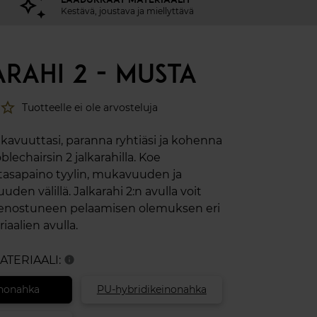
Kestävä, joustava ja miellyttävä
ARAHI 2 - MUSTA
star_border
Tuotteelle ei ole arvosteluja
avuuttasi, paranna ryhtiäsi ja kohenna
oblechairsin 2 jalkarahilla. Koe
 tasapaino tyylin, mukavuuden ja
uden välillä. Jalkarahi 2:n avulla voit
enostuneen pelaamisen olemuksen eri
iaalien avulla.
MATERIAALI:
info
nonahka
PU-hybridikeinonahka