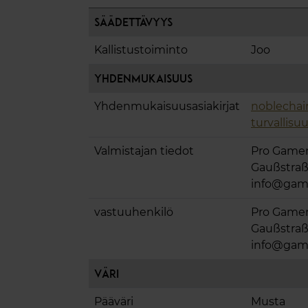
Säädettävyys
Kallistustoiminto
Joo
Yhdenmukaisuus
Yhdenmukaisuusasiakirjat
noblechai
turvallisu
Valmistajan tiedot
Pro Game
Gaußstraße
info@gam
vastuuhenkilö
Pro Game
Gaußstraße
info@gam
Väri
Pääväri
Musta