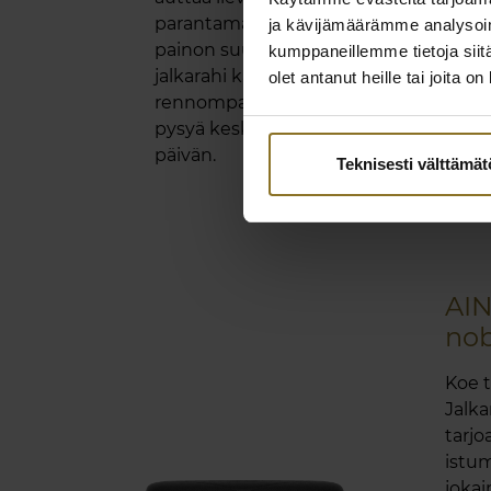
parantamaan verenkiertoa. Jakamalla
ja kävijämäärämme analysoim
painon suuremmalle pinta-alalle tämä
kumppaneillemme tietoja siitä
jalkarahi kannustaa mukavampaan ja
olet antanut heille tai joita o
rennompaan asentoon, jolloin voit
pysyä keskittyneenä ja energisenä ko
päivän.
Teknisesti välttämä
AI
no
Koe t
Jalka
tarjo
istum
jokai