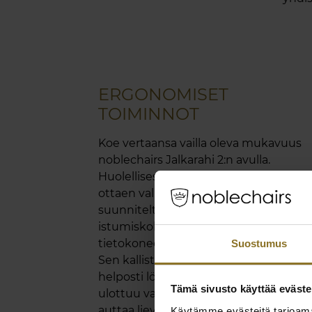
ERGONOMISET
TOIMINNOT
Koe vertaansa vailla oleva mukavuus
noblechairs Jalkarahi 2:n avulla.
Huolellisesti hyvinvointisi huomioon
ottaen valmistettu jalkarahi on
suunniteltu parantamaan
istumiskokemustasi erityisesti pitkien
tietokoneella vietettyjen tuntien aikan
Suostumus
Sen kallistusominaisuuden avulla voit
helposti löytää täydellisen kulman, jok
Tämä sivusto käyttää eväste
ulottuu vaikuttavaan 45°:een, mikä
auttaa lievittämään stressiä ja
Käytämme evästeitä tarjoama