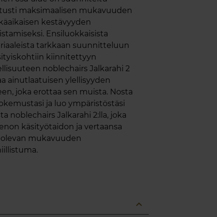
itusti maksimaalisen mukavuuden
tkäaikaisen kestävyyden
stamiseksi. Ensiluokkaisista
iaaleista tarkkaan suunnitteluun
sityiskohtiin kiinnitettyyn
llisuuteen noblechairs Jalkarahi 2
aa ainutlaatuisen ylellisyyden
en, joka erottaa sen muista. Nosta
okemustasi ja luo ympäristöstäsi
ta noblechairs Jalkarahi 2:lla, joka
enon käsityötaidon ja vertaansa
la olevan mukavuuden
illistuma.
expand_less