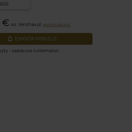
tiili
0 €
sis. Verottaa pl.
postituskulut
notifications_none
ILMOITA MINULLE
yty - saatavuus tuntematon