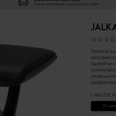
Tarjoaa optimaalisen tuen ja mukavuuden
JALK
star_border
star_border
star_border
star_border
Paranna muk
pelitilaasi n
täydellinen
toiminnallisu
omaksua hi
päällysmater
1. VALITSE 
PU-kei