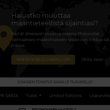
Haluatko muuttaa
maantieteellistä sijaintiasi?
lace
Käytät ilmeisesti sivustoa maasta Yhdysvallat.
Vaihtaaksesi maakohtaiseen sivustoon, klikkaa tät
linkkiä:
WWW.NOBLECHAIRS.COM
Ohita viesti
ILMAINEN TOIMITUS KAIKILLE TILAUKSILLE!
N SARJA
Tuolit
Limited Editions
Lisätarvik
ERGONOMINEN MUOTOILU