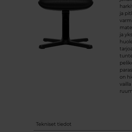
hark
ja pi
varmi
mater
ja yk
huole
tarjo
tunte
pelik
paras
on hi
vail
ruumi
Tekniset tiedot