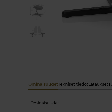
Ominaisuudet
Tekniset tiedot
Lataukset
T
Ominaisuudet