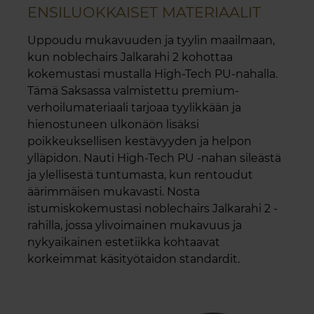
ENSILUOKKAISET MATERIAALIT
Uppoudu mukavuuden ja tyylin maailmaan,
kun noblechairs Jalkarahi 2 kohottaa
kokemustasi mustalla High-Tech PU-nahalla.
Tämä Saksassa valmistettu premium-
verhoilumateriaali tarjoaa tyylikkään ja
hienostuneen ulkonäön lisäksi
poikkeuksellisen kestävyyden ja helpon
ylläpidon. Nauti High-Tech PU -nahan sileästä
ja ylellisestä tuntumasta, kun rentoudut
äärimmäisen mukavasti. Nosta
istumiskokemustasi noblechairs Jalkarahi 2 -
rahilla, jossa ylivoimainen mukavuus ja
nykyaikainen estetiikka kohtaavat
korkeimmat käsityötaidon standardit.