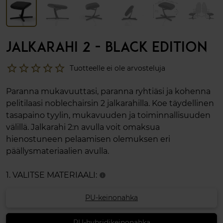
JALKARAHI 2 - BLACK EDITION
star_border
star_border
star_border
star_border
star_border
Tuotteelle ei ole arvosteluja
Paranna mukavuuttasi, paranna ryhtiäsi ja kohenna
pelitilaasi noblechairsin 2 jalkarahilla. Koe täydellinen
tasapaino tyylin, mukavuuden ja toiminnallisuuden
välillä. Jalkarahi 2:n avulla voit omaksua
hienostuneen pelaamisen olemuksen eri
päällysmateriaalien avulla.
1. VALITSE MATERIAALI:
info
PU-keinonahka
PU-hybridikeinonahka