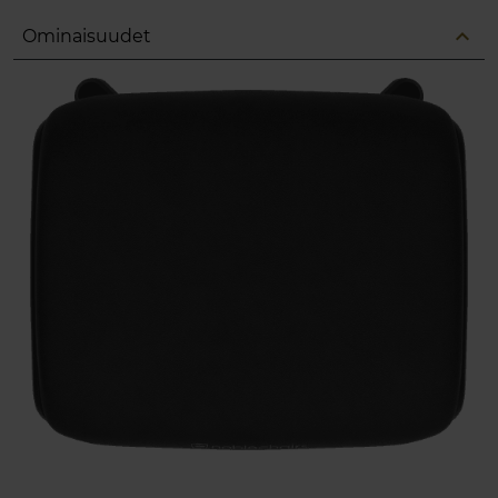
expand_less
Ominaisuudet