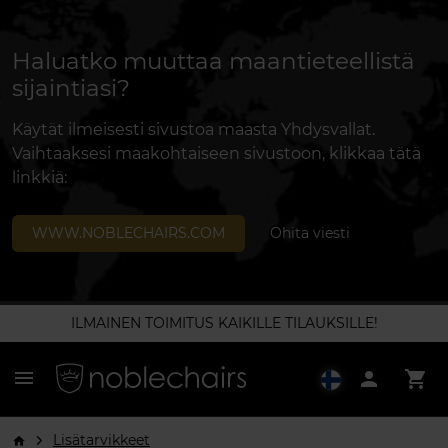
Haluatko muuttaa maantieteellistä
sijaintiasi?
Käytät ilmeisesti sivustoa maasta Yhdysvallat.
Vaihtaaksesi maakohtaiseen sivustoon, klikkaa tätä
linkkiä:
WWW.NOBLECHAIRS.COM
Ohita viesti
ILMAINEN TOIMITUS KAIKILLE TILAUKSILLE!
menu
person
shopping_cart
Lisätarvikkeet
arrow_forward_ios