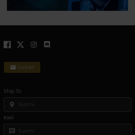
email
Contact
Ship To
location_on
Kieli
chat