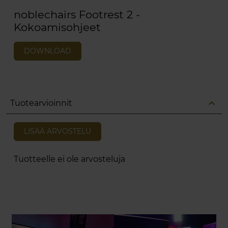
noblechairs Footrest 2 -
Kokoamisohjeet
DOWNLOAD
expand_less
Tuotearvioinnit
LISÄÄ ARVOSTELU
Tuotteelle ei ole arvosteluja