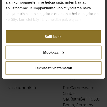
alan kumppaneillemme tietoja siitä, miten käytät
Säädettävyys
sivustoamme. Kumppanimme voivat yhdistää näitä
tietoja muihin tietoihin, joita olet antanut heille tai joita on
Kallistustoiminto
Joo
kerätty, kun olet käyttänyt heidän palvelujaan.
Yhdenmukaisuus
Yhdenmukaisuusasiakirjat
noblechairs Footrest
Salli kaikki
V2.0-yhdenmukaisuus
ja turvallisuus
Muokkaa
Valmistajan tiedot
Pro Gamersware
GmbH
Gaußstraße 1, 10589
Teknisesti välttämätön
Berlin, Germany
info@gamersware.co
vastuuhenkilö
Pro Gamersware
GmbH
Gaußstraße 1, 10589
Berlin, Germany