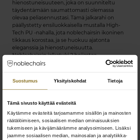
hienostuneisuuteen, joka on suunniteltu
täydentämään saumattomasti olemassa
olevaa peliasennustasi. Tämä jalkarahi on
päällystetty ensiluokkaisella mustalla High-
Tech PU -nahalla, jota noblechairsin ikoninen
tikkaus korostaa, ja se huokuu ajatonta
eleganssia ja hienostuneisuutta.
Noblechairsin jalkatuki 2 heijastaa
tuotemerkin sitoutumista kypsään,
itsevarmaan ja hienostuneeseen muotoiluun,
ja se tuo ympäristöösi ripauksen tyyliä ja tyyliä.
Suostumus
Yksityiskohdat
Tietoja
Nosta pelitilasi uusille esteettisen
erinomaisuuden tasoille.
Tämä sivusto käyttää evästeitä
Käytämme evästeitä tarjoamamme sisällön ja mainosten
räätälöimiseen, sosiaalisen median ominaisuuksien
expand_less
Tekniset tiedot
tukemiseen ja kävijämäärämme analysoimiseen. Lisäksi
jaamme sosiaalisen median, mainosalan ja analytiikka-