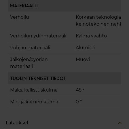
Materiaalit
Verhoilu
Korkean teknologian
keinotekoinen nahka
Verhoilun ydinmateriaali
Kylmä vaahto
Pohjan materiaali
Alumiini
Jalkojen/pyörien
Muovi
materiaali
Tuolin tekniset tiedot
Maks. kallistuskulma
45 °
Min. jalkatuen kulma
0 °
expand_less
Lataukset