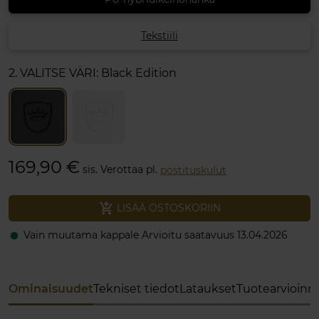
Tekstiili
2. VALITSE VÄRI:
Black Edition
169,90 €
sis. Verottaa pl.
postituskulut
add_shopping_cart
LISÄÄ OSTOSKORIIN
Vain muutama kappale Arvioitu saatavuus 13.04.2026
fiber_manual_record
Ominaisuudet
Tekniset tiedot
Lataukset
Tuotearvioinni