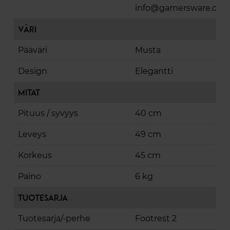
info@gamersware.co
Väri
Pääväri
Musta
Design
Elegantti
Mitat
Pituus / syvyys
40 cm
Leveys
49 cm
Korkeus
45 cm
Paino
6 kg
Tuotesarja
Tuotesarja/-perhe
Footrest 2