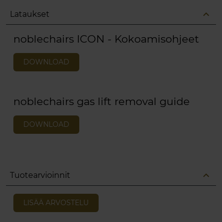
expand_less
Lataukset
noblechairs ICON - Kokoamisohjeet
DOWNLOAD
noblechairs gas lift removal guide
DOWNLOAD
expand_less
Tuotearvioinnit
LISÄÄ ARVOSTELU