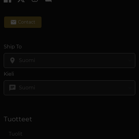
email
Contact
Ship To
location_on
Kieli
chat
Tuotteet
Tuolit