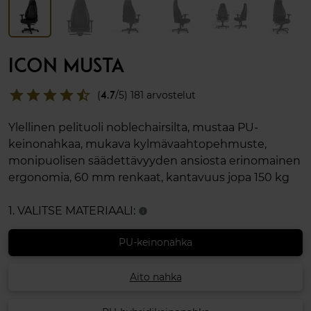
ICON MUSTA
star
star
star
star
star_half
(
4.7
/5) 181 arvostelut
Ylellinen pelituoli noblechairsilta, mustaa PU-
keinonahkaa, mukava kylmävaahtopehmuste,
monipuolisen säädettävyyden ansiosta erinomainen
ergonomia, 60 mm renkaat, kantavuus jopa 150 kg
1. VALITSE MATERIAALI:
info
PU-keinonahka
Aito nahka