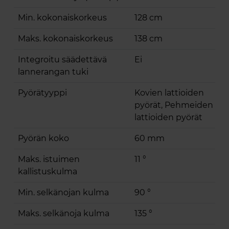
Min. kokonaiskorkeus
128 cm
Maks. kokonaiskorkeus
138 cm
Integroitu säädettävä
Ei
lannerangan tuki
Pyörätyyppi
Kovien lattioiden
pyörät, Pehmeiden
lattioiden pyörät
Pyörän koko
60 mm
Maks. istuimen
11 °
kallistuskulma
Min. selkänojan kulma
90 °
Maks. selkänoja kulma
135 °