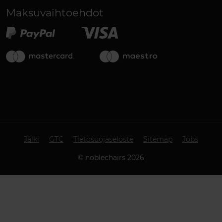
Maksuvaihtoehdot
Jälki
GTC
Tietosuojaseloste
Sitemap
Jobs
©
noblechairs
2026