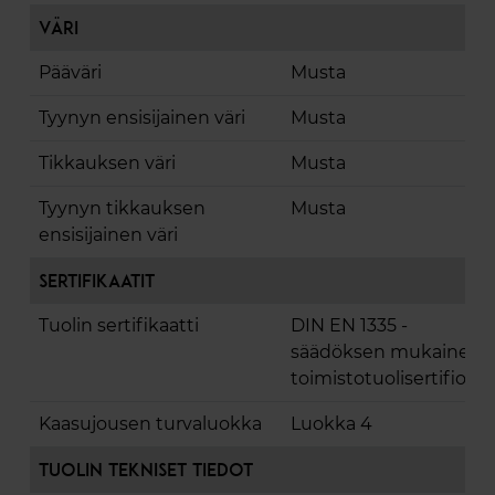
Väri
Pääväri
Musta
Tyynyn ensisijainen väri
Musta
Tikkauksen väri
Musta
Tyynyn tikkauksen
Musta
ensisijainen väri
Sertifikaatit
Tuolin sertifikaatti
DIN EN 1335 -
säädöksen mukainen
toimistotuolisertifiointi
Kaasujousen turvaluokka
Luokka 4
Tuolin tekniset tiedot