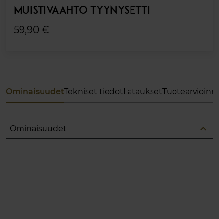
MUISTIVAAHTO TYYNYSETTI
59,90 €
Ominaisuudet
Tekniset tiedot
Lataukset
Tuotearvioinni
expand_less
Ominaisuudet