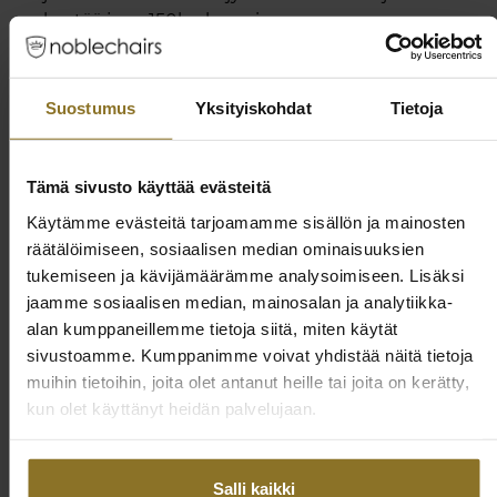
kestää jopa 150kg kg painon.
Suostumus
Yksityiskohdat
Tietoja
expand_less
Tekniset tiedot
Tämä sivusto käyttää evästeitä
Säädettävyys
Käytämme evästeitä tarjoamamme sisällön ja mainosten
räätälöimiseen, sosiaalisen median ominaisuuksien
Kallistustoiminto
Joo
tukemiseen ja kävijämäärämme analysoimiseen. Lisäksi
Säädettävät käsinojat
Joo
jaamme sosiaalisen median, mainosalan ja analytiikka-
alan kumppaneillemme tietoja siitä, miten käytät
Säädettävä korkeus
Joo
sivustoamme. Kumppanimme voivat yhdistää näitä tietoja
muihin tietoihin, joita olet antanut heille tai joita on kerätty,
Säädettävä selkä
Joo
kun olet käyttänyt heidän palvelujaan.
Turvavyöopas
Ei
Tuotesarja
Salli kaikki