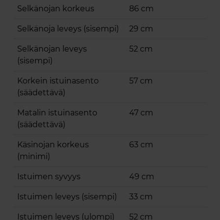
Selkänojan korkeus
86 cm
Selkänoja leveys (sisempi)
29 cm
Selkänojan leveys
52 cm
(sisempi)
Korkein istuinasento
57 cm
(säädettävä)
Matalin istuinasento
47 cm
(säädettävä)
Käsinojan korkeus
63 cm
(minimi)
Istuimen syvyys
49 cm
Istuimen leveys (sisempi)
33 cm
Istuimen leveys (ulompi)
52 cm