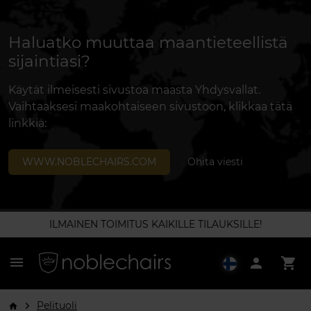
Haluatko muuttaa maantieteellistä
sijaintiasi?
Käytät ilmeisesti sivustoa maasta Yhdysvallat.
Vaihtaaksesi maakohtaiseen sivustoon, klikkaa tätä
linkkiä:
WWW.NOBLECHAIRS.COM
Ohita viesti
ILMAINEN TOIMITUS KAIKILLE TILAUKSILLE!
menu
person
shopping_cart
Pelituoli
arrow_forward_ios