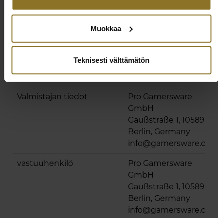
Tuotesarja/-perhe
ICON
Muokkaa
Yhdenmukaisuus
Yhdenmukaisuusasiakirjat
noblechairs Icon-
Teknisesti välttämätön
yhdenmukaisuus ja
turvallisuus
Valmistajan tiedot
Pro Gamersware
GmbH
Gaußstraße 1, 10589
Berlin, Germany
info@gamersware.co
vastuuhenkilö
Pro Gamersware
GmbH
Gaußstraße 1, 10589
Berlin, Germany
info@gamersware.co