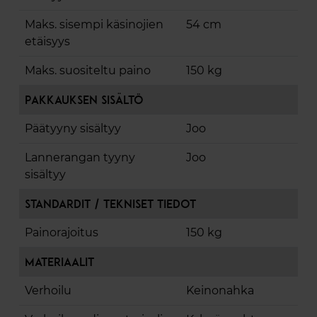
Maks. sisempi käsinojien
54 cm
etäisyys
Maks. suositeltu paino
150 kg
Pakkauksen sisältö
Päätyyny sisältyy
Joo
Lannerangan tyyny
Joo
sisältyy
Standardit / Tekniset tiedot
Painorajoitus
150 kg
Materiaalit
Verhoilu
Keinonahka