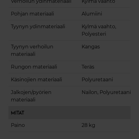
Verhoilun ydinmateriaali
Kylmä vaahto
Pohjan materiaali
Alumiini
Tyynyn ydinmateriaali
Kylmä vaahto,
Polyesteri
Tyynyn verhoilun
Kangas
materiaali
Rungon materiaali
Teräs
Käsinojien materiaali
Polyuretaani
Jalkojen/pyörien
Nailon, Polyuretaani
materiaali
Mitat
Paino
28 kg