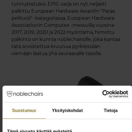
tunnustetuksi. EPIC-sarja on nyt neljästi
palkittu European Hardware Awardin "Paras
pelituoli" -kategoriassa. European Hardware
Associationin Computex -messuilla vuosina
2017, 2019, 2020 ja 2022 myöntämä, himottu
palkinto on kunnia noblechairsille, joka kantaa
tätä arvostettua kruunua pyrkiessään
viemään laatua yhä seuraavalle tasolle.
Suostumus
Yksityiskohdat
Tietoja
Tämä sivusto käyttää evästeitä