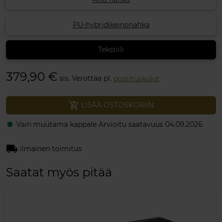
PU-hybridikeinonahka
Tekstiili
379,90 €
sis. Verottaa pl.
postituskulut
add_shopping_cart
LISÄÄ OSTOSKORIIN
Vain muutama kappale Arvioitu saatavuus 04.09.2026
fiber_manual_record
local_shipping
ilmainen toimitus
Saatat myös pitää