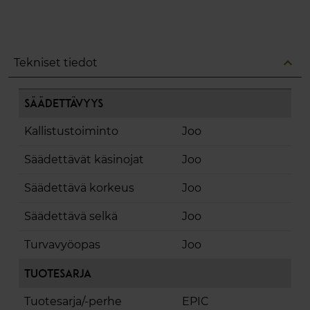
expand_less
Tekniset tiedot
Säädettävyys
Kallistustoiminto
Joo
Säädettävät käsinojat
Joo
Säädettävä korkeus
Joo
Säädettävä selkä
Joo
Turvavyöopas
Joo
Tuotesarja
Tuotesarja/-perhe
EPIC