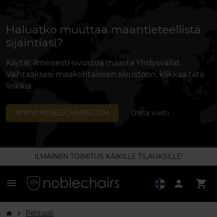
Haluatko muuttaa maantieteellistä
sijaintiasi?
Käytät ilmeisesti sivustoa maasta Yhdysvallat.
Vaihtaaksesi maakohtaiseen sivustoon, klikkaa tätä
linkkiä:
WWW.NOBLECHAIRS.COM
Ohita viesti
ILMAINEN TOIMITUS KAIKILLE TILAUKSILLE!
menu
person
shopping_cart
Pelituoli
arrow_forward_ios