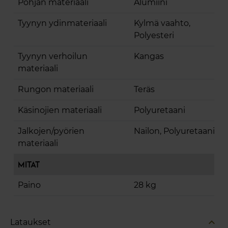
Pohjan materiaali
Alumiini
Tyynyn ydinmateriaali
Kylmä vaahto,
Polyesteri
Tyynyn verhoilun
Kangas
materiaali
Rungon materiaali
Teräs
Käsinojien materiaali
Polyuretaani
Jalkojen/pyörien
Nailon, Polyuretaani
materiaali
Mitat
Paino
28 kg
expand_less
Lataukset