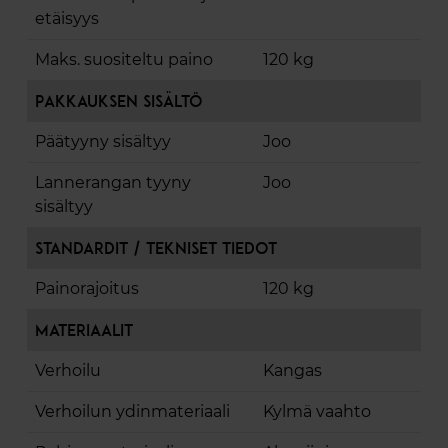
etäisyys
Maks. suositeltu paino
120 kg
Pakkauksen sisältö
Päätyyny sisältyy
Joo
Lannerangan tyyny
Joo
sisältyy
Standardit / Tekniset tiedot
Painorajoitus
120 kg
Materiaalit
Verhoilu
Kangas
Verhoilun ydinmateriaali
Kylmä vaahto