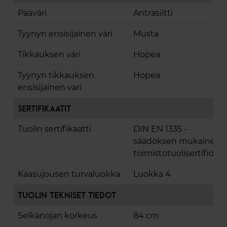
Pääväri
Antrasiitti
Tyynyn ensisijainen väri
Musta
Tikkauksen väri
Hopea
Tyynyn tikkauksen
Hopea
ensisijainen väri
Sertifikaatit
Tuolin sertifikaatti
DIN EN 1335 -
säädöksen mukainen
toimistotuolisertifiointi
Kaasujousen turvaluokka
Luokka 4
Tuolin tekniset tiedot
Selkänojan korkeus
84 cm