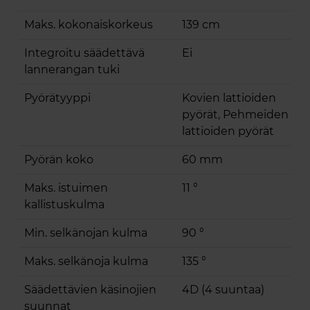
Maks. kokonaiskorkeus
139 cm
Integroitu säädettävä
Ei
lannerangan tuki
Pyörätyyppi
Kovien lattioiden
pyörät, Pehmeiden
lattioiden pyörät
Pyörän koko
60 mm
Maks. istuimen
11 °
kallistuskulma
Min. selkänojan kulma
90 °
Maks. selkänoja kulma
135 °
Säädettävien käsinojien
4D (4 suuntaa)
suunnat