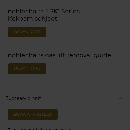
noblechairs EPIC Series -
Kokoamisohjeet
DOWNLOAD
noblechairs gas lift removal guide
DOWNLOAD
expand_less
Tuotearvioinnit
LISÄÄ ARVOSTELU