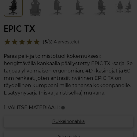
EPIC TX
star
star
star
star
star
(
5
/5) 4 arvostelut
Paras peli- ja toimistotuolikokemuksesi:
hengittävällä kankaalla päällystetty EPIC TX -sarja. Se
tarjoaa ylivoimaisen ergonomian, 4D -käsinojat ja 60
mm renkaat, joten antrasiitinvärinen EPIC TX on
täydellinen kumppani mille tahansa kokoonpanolle.
Lisätyynysarja (niska ja ristiselkä) mukana.
1. VALITSE MATERIAALI:
info
PU-keinonahka
Aito nahka