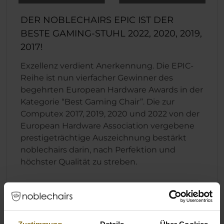
DER NOBLECHAIRS EPIC IST DER
BESTE GAMING-STUHL 2022, 2020, 2019,
2017!
Exzellenz verdient Anerkennung. Die EPIC-
Reihe ist nun vierfacher Gewinner des
begehrten European Hardware Awards in der
Kategorie “Best Gaming Chair”. Die zur
Computex 2017, 2019, 2020 und 2022 von der
European Hardware Association vergebene
prestigeträchtige Auszeichnung bestärkt
noblechairs darin, nach Perfektion und
höchster Qualität zu streben.
Technische Details
Zustimmung
Details
Über Cookies