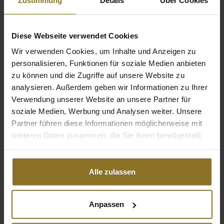
Farbe
Diese Webseite verwendet Cookies
Hauptfarbe
Schwarz
Wir verwenden Cookies, um Inhalte und Anzeigen zu
personalisieren, Funktionen für soziale Medien anbieten
Sekundärfarbe
Gold
zu können und die Zugriffe auf unsere Website zu
analysieren. Außerdem geben wir Informationen zu Ihrer
Hauptfarbe Kissen
Schwarz
Verwendung unserer Website an unsere Partner für
soziale Medien, Werbung und Analysen weiter. Unsere
Farbe der Nähte
Gold
Partner führen diese Informationen möglicherweise mit
Hauptfarbe Kissennähte
Gold
weiteren Daten zusammen, die Sie ihnen bereitgestellt
haben oder die sie im Rahmen Ihrer Nutzung der Dienste
gesammelt haben.
Abmessungen / Maße
Alle zulassen
Gewicht
28 kg
Anpassen
Stuhl Spezifikationen