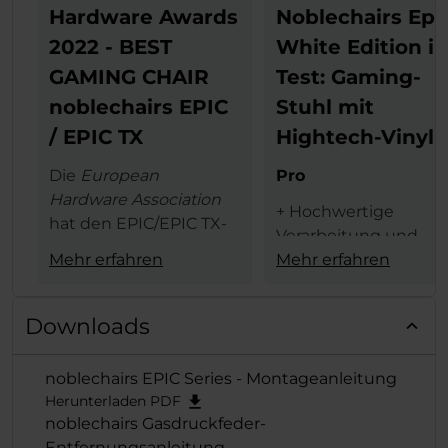
Hardware Awards
Noblechairs Epi
2022 - BEST
White Edition i
GAMING CHAIR
Test: Gaming-
noblechairs EPIC
Stuhl mit
/ EPIC TX
Hightech-Vinyl
Die
European
Pro
Hardware Association
+ Hochwertige
hat den EPIC/EPIC TX-
Verarbeitung und
Serie von noblechairs
Mehr erfahren
Materialauswahl
Mehr erfahren
den begehrten
+ schicke weiße Opti
European Hardware
+ 4D-Armlehne
Award in der
Kategorie
Downloads
+ hoher Sitzkomfort
"Best Gaming
+ schneller,
Chair"
verliehen und
noblechairs EPIC Series - Montageanleitung
problemloser
der exzellenten Reihe
Herunterladen PDF
Zusammenbau
damit erneut die
noblechairs Gasdruckfeder-
verdiente Krone
Entfernungsanleitung