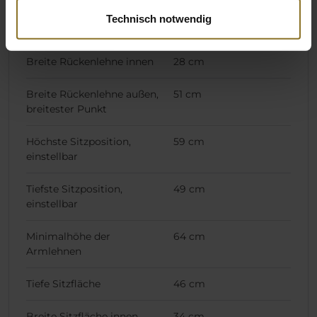
Technisch notwendig
Höhe Rückenlehne
84 cm
Breite Rückenlehne innen
28 cm
Breite Rückenlehne außen,
51 cm
breitester Punkt
Höchste Sitzposition,
59 cm
einstellbar
Tiefste Sitzposition,
49 cm
einstellbar
Minimalhöhe der
64 cm
Armlehnen
Tiefe Sitzfläche
46 cm
Breite Sitzfläche innen
34 cm