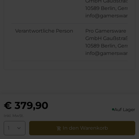
GmbH Gaußstraße 1,
10589 Berlin, German
info@gamersware.c
Verantwortliche Person
Pro Gamersware
GmbH Gaußstraße 1,
10589 Berlin, German
info@gamersware.c
€ 379,90
Auf Lager
noblechairs
Inkl. MwSt.
+49 (0)30 8379 95 00
In den Warenkorb
Montag bis Freitag zwischen 10 und 18 Uhr