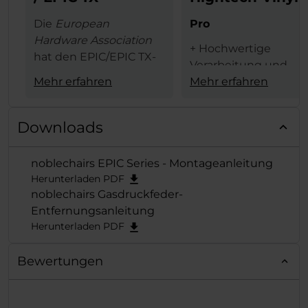
Die
European
Pro
Hardware Association
+ Hochwertige
hat den EPIC/EPIC TX-
Verarbeitung und
Serie von noblechairs
Mehr erfahren
Materialauswahl
Mehr erfahren
den begehrten
+ schicke weiße Opti
European Hardware
+ 4D-Armlehne
Award in der
Kategorie
Downloads
+ hoher Sitzkomfort
"Best Gaming
+ schneller,
Chair"
verliehen und
noblechairs EPIC Series - Montageanleitung
problemloser
der exzellenten Reihe
Herunterladen PDF
Zusammenbau
damit erneut die
noblechairs Gasdruckfeder-
verdiente Krone
Entfernungsanleitung
aufgesetzt.
Herunterladen PDF
Bewertungen