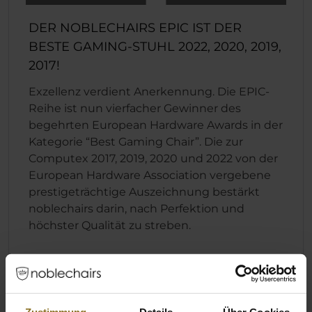
DER NOBLECHAIRS EPIC IST DER
BESTE GAMING-STUHL 2022, 2020, 2019,
2017!
Exzellenz verdient Anerkennung. Die EPIC-
Reihe ist nun vierfacher Gewinner des
begehrten European Hardware Awards in der
Kategorie “Best Gaming Chair”. Die zur
Computex 2017, 2019, 2020 und 2022 von der
European Hardware Association vergebene
prestigeträchtige Auszeichnung bestärkt
noblechairs darin, nach Perfektion und
höchster Qualität zu streben.
Technische Details
Zustimmung
Details
Über Cookies