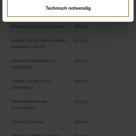
Technisch notwendig
Höhe Rückenlehne
84 cm
Breite Rückenlehne innen
28 cm
Breite Rückenlehne außen,
51 cm
breitester Punkt
Höchste Sitzposition,
59 cm
einstellbar
Tiefste Sitzposition,
49 cm
einstellbar
Minimalhöhe der
64 cm
Armlehnen
Tiefe Sitzfläche
46 cm
Breite Sitzfläche innen
34 cm