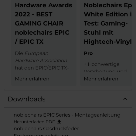
Hardware Awards
Noblechairs Epi
2022 - BEST
White Edition i
GAMING CHAIR
Test: Gaming-
noblechairs EPIC
Stuhl mit
/ EPIC TX
Hightech-Vinyl
Die
European
Pro
Hardware Association
+ Hochwertige
hat den EPIC/EPIC TX-
Verarbeitung und
Serie von noblechairs
Mehr erfahren
Materialauswahl
Mehr erfahren
den begehrten
+ schicke weiße Opti
European Hardware
+ 4D-Armlehne
Award in der
Kategorie
Downloads
+ hoher Sitzkomfort
"Best Gaming
+ schneller,
Chair"
verliehen und
noblechairs EPIC Series - Montageanleitung
problemloser
der exzellenten Reihe
Herunterladen PDF
Zusammenbau
damit erneut die
noblechairs Gasdruckfeder-
verdiente Krone
Entfernungsanleitung