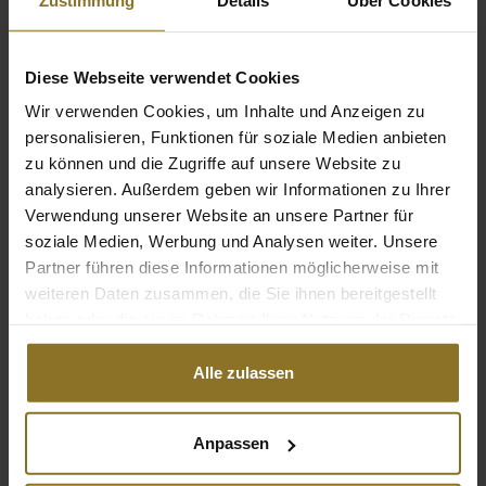
Farbe
Diese Webseite verwendet Cookies
Hauptfarbe
Schwarz
Wir verwenden Cookies, um Inhalte und Anzeigen zu
personalisieren, Funktionen für soziale Medien anbieten
Sekundärfarbe
Gold
zu können und die Zugriffe auf unsere Website zu
analysieren. Außerdem geben wir Informationen zu Ihrer
Hauptfarbe Kissen
Schwarz
Verwendung unserer Website an unsere Partner für
soziale Medien, Werbung und Analysen weiter. Unsere
Farbe der Nähte
Gold
Partner führen diese Informationen möglicherweise mit
Hauptfarbe Kissennähte
Gold
weiteren Daten zusammen, die Sie ihnen bereitgestellt
haben oder die sie im Rahmen Ihrer Nutzung der Dienste
gesammelt haben.
Abmessungen / Maße
Alle zulassen
Gewicht
28 kg
Anpassen
Stuhl Spezifikationen