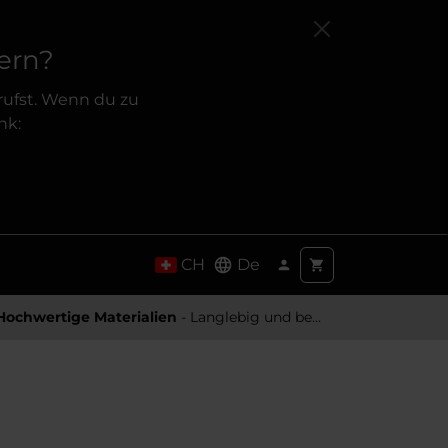
ern?
rufst. Wenn du zu
nk:
CH
De
Hochwertige Materialien
- Langlebig und besonders Angenehm