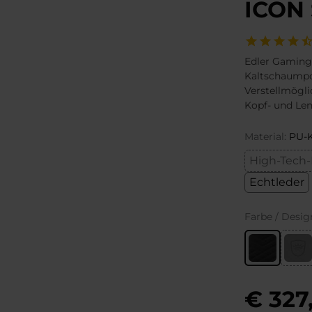
ICON
Edler Gaming
Kaltschaumpo
Verstellmöglic
Kopf- und Len
Material:
PU-K
High-Tech-
Echtleder
Farbe / Desig
€ 327