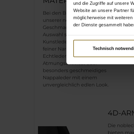
MATERIALIEN
und die Zugriffe auf unsere 
Website an unsere Partner fü
Bei den Bezugsmaterialien
möglicherweise mit weiteren
unserer noblechairs ist für jeden
der Dienste gesammelt habe
Geschmack etwas dabei: Zur
Auswahl stehen veganes PU-
Kunstleder mit gleichmäßig
Technisch notwend
feiner Narbung, genuines
Echtleder mit hoher
Atmungsaktivität oder
besonders geschmeidiges
Nappaleder mit einem
unvergleichlich edlen Look.
4D-AR
Die noble
bieten ma