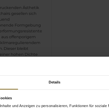
druckenden Ästhetik
chairs gesellen sich
tuend
honende Formgebung
erformungsresistente
 aus offenporigem
 klimaregulierendem
. Dieser bleibt
einer hohen Dichte
ormstabil, verhindert
 ein zu tiefes Einsinken
tet dadurch den
Details
Cookies
nhalte und Anzeigen zu personalisieren, Funktionen für soziale