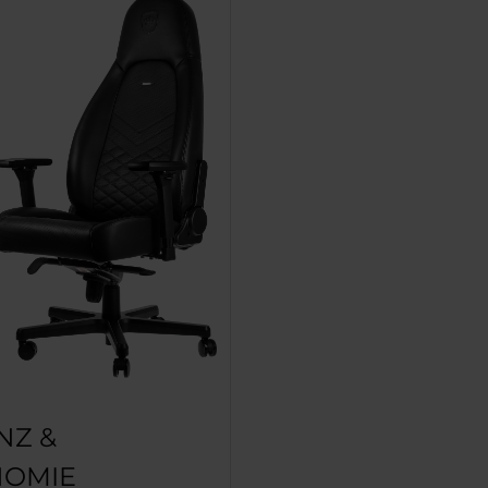
NZ &
OMIE