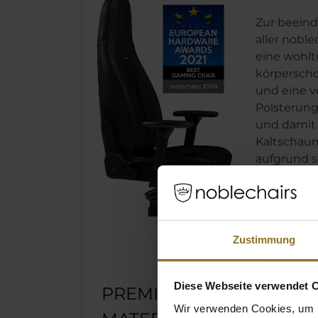
Zur beein
aller noble
eine wohl
körpersc
und eine v
Polsterung
und damit
Kaltschaum
aufgrund s
dauerhaft f
so effektiv
und entlas
Rücken.
Zustimmung
Diese Webseite verwendet 
PREMIUM-
Wir verwenden Cookies, um I