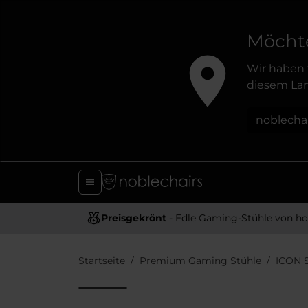
Möchte
Wir haben 
diesem Lan
noblecha
Preisgekrönt
- Edle Gaming-Stühle von hoher Quali
Startseite
Premium Gaming Stühle
ICON 