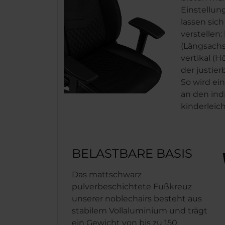
Einstellun
lassen sic
verstellen:
(Längsachse
vertikal (
der justie
So wird ei
an den ind
kinderleich
BELASTBARE BASIS
Das mattschwarz
pulverbeschichtete Fußkreuz
unserer noblechairs besteht aus
stabilem Vollaluminium und trägt
ein Gewicht von bis zu 150