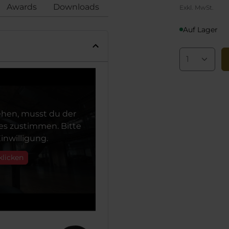
Awards
Downloads
Bewertungen
Konformi
Exkl. MwSt.
Auf Lager
hen, musst du der
s zustimmen. Bitte
inwilligung.
klicken