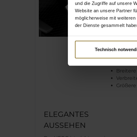
und die Zugriffe auf unsere 
vergrößert,
Website an unsere Partner fü
Gesamtbild
möglicherweise mit weiteren
passen. Z
der Dienste gesammelt habe
bequemen 
Polsterung
das formb
in der Kopf
Technisch notwend
umfassend
Breiter
Verbreit
Größere
ELEGANTES
AUSSEHEN