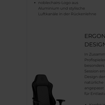
noblechairs-Logo aus
Aluminium und stylische
Luftkanäle in der Rückenlehne
ERGON
DESIG
In Zusamme
Profispiel
besonders 
Session en
Design der
natürliche
angepasst 
für Entlas
Kopfstü