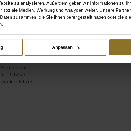
Website zu analysieren. Außerdem geben wir Informationen zu I
 auch damit sie ins
r soziale Medien, Werbung und Analysen weiter. Unsere Partner
 des größeren Stuhls
 Daten zusammen, die Sie ihnen bereitgestellt haben oder die s
usammen mit der
n.
großflächigen
 aus Kaltschaum sorgt
are Gedächtnispolymer
stütze für einen
ig
Anpassen
en Komfort.
e Armlehnen
erte Sitzfläche
 Rückenlehne