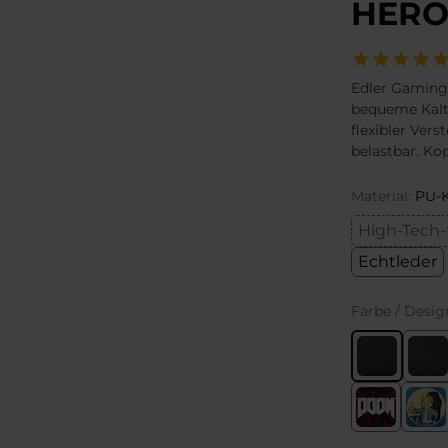
HERO
Edler Gaming
bequeme Kalt
flexibler Vers
belastbar. Ko
Material:
PU-K
High-Tech-
Echtleder
Farbe / Desig