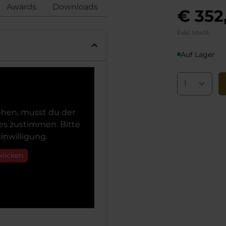
Awards
Downloads
Bewertungen
Konformi
€ 352
Exkl. MwSt.
Auf Lager
hen, musst du der
s zustimmen. Bitte
inwilligung.
klicken