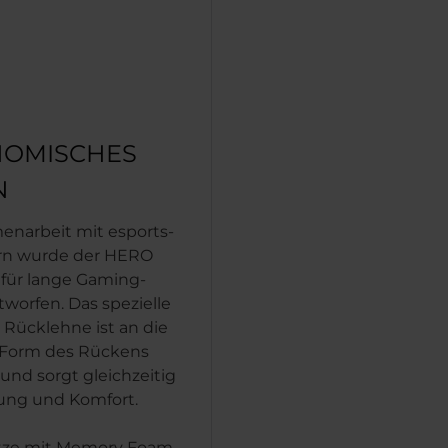
OMISCHES
N
narbeit mit esports-
ern wurde der HERO
für lange Gaming-
tworfen. Das spezielle
 Rücklehne ist an die
 Form des Rückens
und sorgt gleichzeitig
tung und Komfort.
tze mit Memory Foam