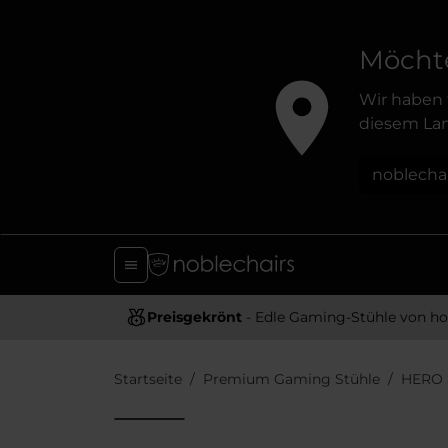
Möchte
Wir haben 
diesem Lan
noblecha
Preisgekrönt
- Edle Gaming-Stühle von hoher Quali
Startseite
Premium Gaming Stühle
HERO 