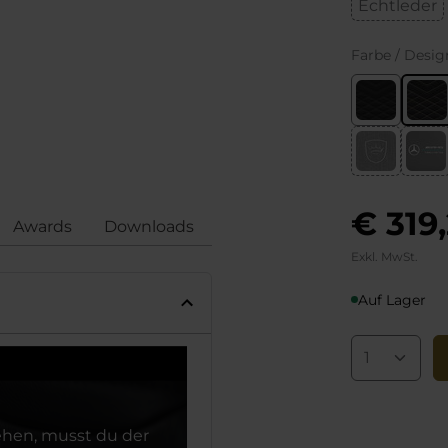
Echtleder
Farbe / Desig
€ 319
Awards
Downloads
Bewertungen
Konformi
Exkl. MwSt.
Auf Lager
hen, musst du der