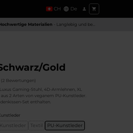
CH
De
Hochwertige Materialien
- Langlebig und besonders Angenehm
Schwarz/Gold
(2 Bewertungen)
 Luxus Gaming-Stuhl, 4D-Armlehnen, XL
 aus 2 Arten von veganem PU-Kunstleder.
denkissen-Set enthalten.
unstleder
Kunstleder
Textil
PU-Kunstleder