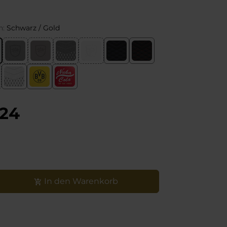
n:
Schwarz / Gold
,24
tät
In den Warenkorb