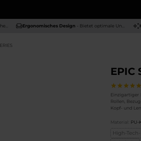
tät
Ergonomisches Design
- Bietet optimale Unterstützung und Komfort
SERIES
EPIC 
Einzigartiger
Rollen, Bezug
Kopf- und Len
Material:
PU-K
High-Tech-