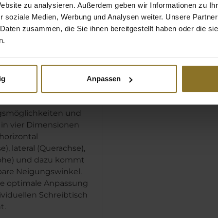
Website zu analysieren. Außerdem geben wir Informationen zu I
r soziale Medien, Werbung und Analysen weiter. Unsere Partner
 Daten zusammen, die Sie ihnen bereitgestellt haben oder die s
n.
MLEHNEN
ig
Anpassen
chairs 4D-Armlehnen
ximale
gsmöglichkeiten und
h in vier Dimensionen
 horizontal
), lateral (Querachse),
Höhe) und dazu kommt
rbare Neigungswinkel.
ne optimale Anpassung
ividuellen Schreibtisch
t.