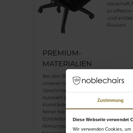
dauerhaft f
so effektiv
und entlas
Rücken.
PREMIUM-
MATERIALIEN
Bei den Bezugsmaterialien
unserer noblechairs ist für jeden
Geschmack etwas dabei: Zur
Auswahl stehen veganes PU-
Zustimmung
Kunstleder mit gleichmäßig
feiner Narbung, genuines
Echtleder mit hoher
Diese Webseite verwendet 
Atmungsaktivität oder
Wir verwenden Cookies, um I