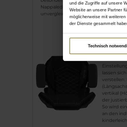
besonders geschmeidiges
und die Zugriffe auf unsere 
Nappaleder mit einem
Website an unsere Partner fü
unvergleichlich edlen Look.
möglicherweise mit weiteren
der Dienste gesammelt habe
4D-AR
Technisch notwend
Die noble
bieten ma
Einstellun
lassen sic
verstellen:
(Längsachse
vertikal (
der justie
So wird ei
an den ind
kinderleich