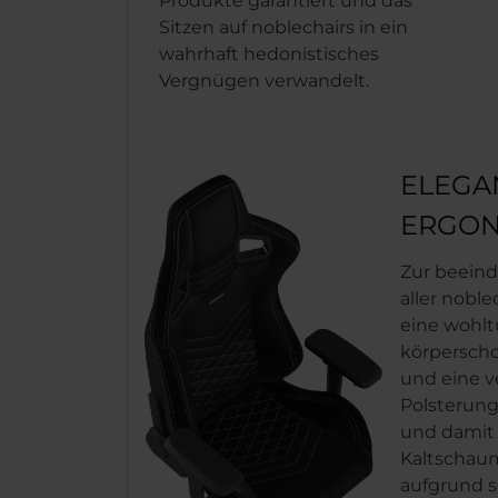
Produkte garantiert und das
Sitzen auf noblechairs in ein
wahrhaft hedonistisches
Vergnügen verwandelt.
ELEGA
ERGON
Zur beein
aller noble
eine wohl
körpersc
und eine v
Polsterung
und damit
Kaltschaum
aufgrund s