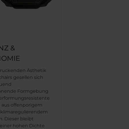
NZ &
OMIE
druckenden Ästhetik
chairs gesellen sich
tuend
honende Formgebung
erformungsresistente
 aus offenporigem
 klimaregulierendem
. Dieser bleibt
einer hohen Dichte