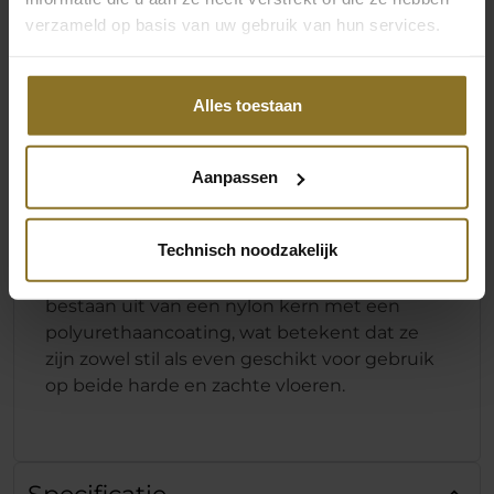
verzameld op basis van uw gebruik van hun services.
Alles toestaan
ROBUUSTE ALUMINIUM BASIS
Aanpassen
De basis van de HERO-serie van noblechairs
is de gepoedercoat onderstel van massief
Technisch noodzakelijk
aluminium met vijf armen en speciaal
ontworpen wielen. Deze 60 mm wielen
bestaan uit van een nylon kern met een
polyurethaancoating, wat betekent dat ze
zijn zowel stil als even geschikt voor gebruik
op beide harde en zachte vloeren.