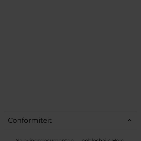
Conformiteit
Nalevingsdocumenten
noblechairs Hero