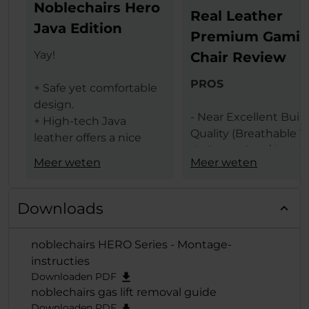
Noblechairs Hero
Real Leather
Java Edition
Premium Gami
Yay!
Chair Review
PROS
+ Safe yet comfortable
design.
- Near Excellent Buil
+ High-tech Java
Quality (Breathable T
leather offers a nice
Grain Leather / Steel
texture.
Meer weten
Meer weten
Frame)
+ The same leather
- Design (Available In 
ensures less heat
Black & Black Red
transfer (conduction)
Downloads
Colors)
between the user and
- Comfort Levels
gaming chair.
noblechairs HERO Series - Montage-
- Large Size
+ Lumbar support
instructies
- Features (Built In
provides comfort and
Downloaden PDF
Lumbar Support /
extends deep from the
noblechairs gas lift removal guide
Adjustable Height / 
backrest when
Downloaden PDF