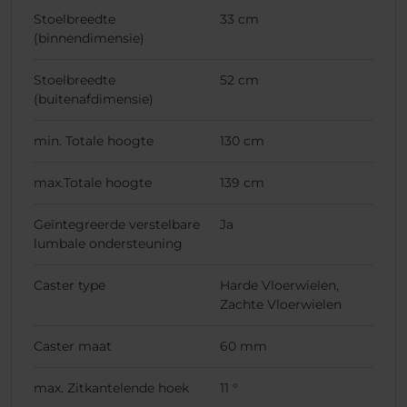
Stoelbreedte
33 cm
(binnendimensie)
Stoelbreedte
52 cm
(buitenafdimensie)
min. Totale hoogte
130 cm
max.Totale hoogte
139 cm
Geïntegreerde verstelbare
Ja
lumbale ondersteuning
Caster type
Harde Vloerwielen,
Zachte Vloerwielen
Caster maat
60 mm
max. Zitkantelende hoek
11 °