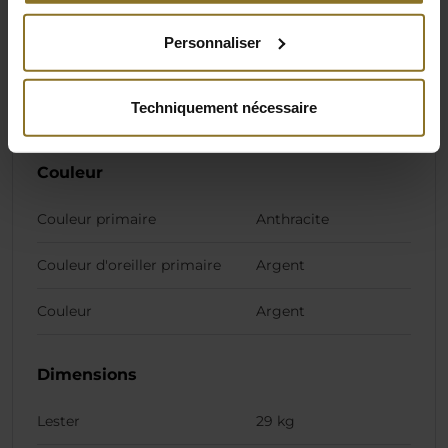
charge allant jusqu'à 150 kg.
Personnaliser
Spécification
Techniquement nécessaire
Couleur
Couleur primaire
Anthracite
Couleur d'oreiller primaire
Argent
Couleur
Argent
Dimensions
Lester
29 kg