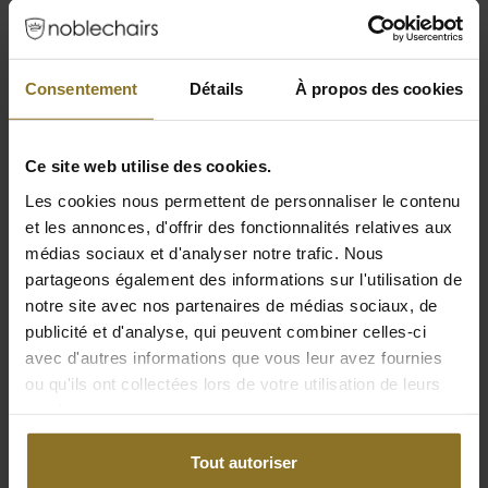
Consentement
Détails
À propos des cookies
CONÇU POUR LES SOLS DURS ET
Ce site web utilise des cookies.
SOUPLES
Les cookies nous permettent de personnaliser le contenu
La fondation de la série HERO de noblechairs
et les annonces, d'offrir des fonctionnalités relatives aux
est une base en aluminium solide avec un
médias sociaux et d'analyser notre trafic. Nous
revêtement en peinture poudrée et cinq
partageons également des informations sur l'utilisation de
branches qui sont équipées de roulettes
notre site avec nos partenaires de médias sociaux, de
spécialement conçues. Ces roulettes de 60
publicité et d'analyse, qui peuvent combiner celles-ci
mm sont construites en nylon avec un
avec d'autres informations que vous leur avez fournies
revêtement en polyuréthane qui leur permet
ou qu'ils ont collectées lors de votre utilisation de leurs
de rester silencieuses et idéales pour les sols
services.
durs et souples. Avec un vérin à gaz de classe
4, le siège HERO TX est conçu avec une base
Tout autoriser
optimisée qui lui permet de supporter une