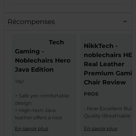
Récompenses
Tech
NikkTech -
Gaming -
noblechairs HE
Noblechairs Hero
Real Leather
Java Edition
Premium Gami
Yay!
Chair Review
PROS
+ Safe yet comfortable
design.
- Near Excellent Buil
+ High-tech Java
Quality (Breathable T
leather offers a nice
Grain Leather / Steel
texture.
En savoir plus
En savoir plus
Frame)
+ The same leather