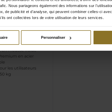
lombaire réglable à
rafic. Nous partageons également des informations sur l'utilisati
pour la région du bas du
, de publicité et d'analyse, qui peuvent combiner celles-ci avec
ils ont collectées lors de votre utilisation de leurs services.
tête à mémoire pour
confort
rs 4D élargis avec
aire
Personnaliser
sement
rage confortable et
t en mousse froide
Premium en acier
ble
ur les utilisateurs
150 kg