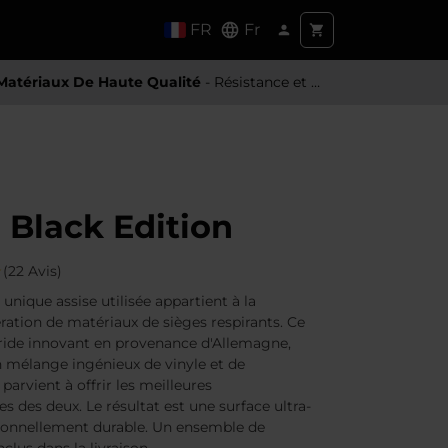
FR
Fr
Matériaux De Haute Qualité
- Résistance et toucher premium
Black Edition
(22 Avis)
 unique assise utilisée appartient à la
ration de matériaux de sièges respirants. Ce
ide innovant en provenance d'Allemagne,
mélange ingénieux de vinyle et de
parvient à offrir les meilleures
es des deux. Le résultat est une surface ultra-
ionnellement durable. Un ensemble de