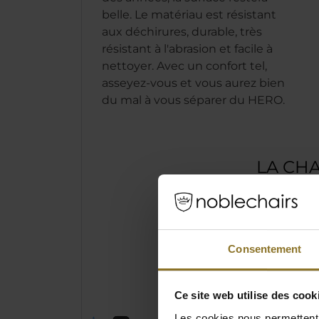
belle. Le matériau est résistant
aux déchirures, durable, très
résistant à l'abrasion et facile à
nettoyer. Avec un confort tel,
asseyez-vous et vous aurez bien
du mal à vous séparer du HERO.
LA CHA
HERO 
- BLAC
UN COU
Consentement
Revêtem
nouvell
Ce site web utilise des cook
micropor
Les cookies nous permettent d