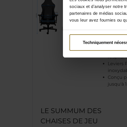
Soutien 
sociaux et d'analyser notre t
l'infini 
partenaires de médias sociaux
dos
vous leur avez fournies ou qu'
Repose-
plus de 
Accoudoi
Techniquement nécess
amortis
Rembour
respiran
Leviers 
inoxyda
Conçu po
jusqu'à 
LE SUMMUM DES
CHAISES DE JEU