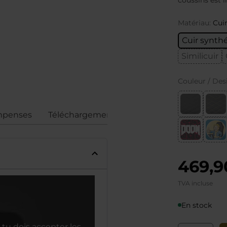
coussins est i
Matériau:
Cui
Cuir synth
Similicuir
Couleur / Des
penses
Téléchargements
Avis
Conformité
469,9
TVA incluse
En stock
tu dois accepter les