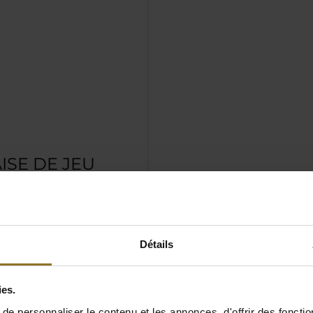
ISE DE JEU
NOBLECHAIRS
K EDITION EN
P D’ŒIL:
Détails
ent en cuir PU
ement développé avec
ies.
es respirants
e personnaliser le contenu et les annonces, d'offrir des fonctio