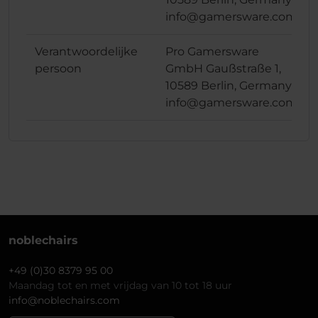
info@gamersware.com
Verantwoordelijke
Pro Gamersware
persoon
GmbH Gaußstraße 1,
10589 Berlin, Germany
info@gamersware.com
noblechairs
+49 (0)30 8379 95 00
Maandag tot en met vrijdag van 10 tot 18 uur
info@noblechairs.com