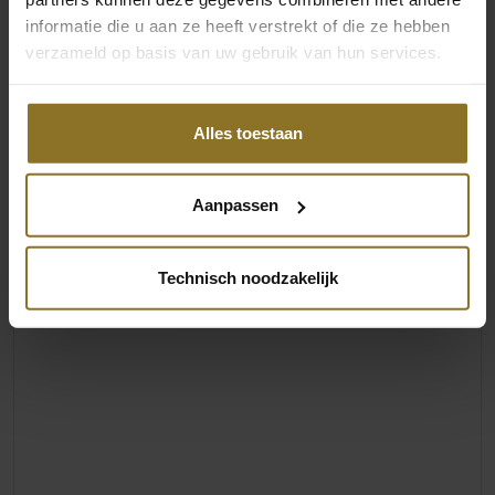
Productreeks/familie
Kussen Set
informatie die u aan ze heeft verstrekt of die ze hebben
verzameld op basis van uw gebruik van hun services.
Beoordelingen
Alles toestaan
Aanpassen
Technisch noodzakelijk