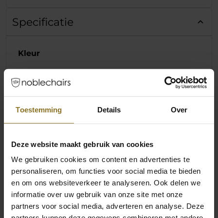
Specificatie
Kleur
Primaire kleur
Zwart
Secundaire kleur
Goud
Toestemming
Details
Over
Materialen
Deze website maakt gebruik van cookies
Kussenkussenmateriaal
Koude schuim
We gebruiken cookies om content en advertenties te
personaliseren, om functies voor social media te bieden
Kussensloopmateriaal
Stof
en om ons websiteverkeer te analyseren. Ook delen we
informatie over uw gebruik van onze site met onze
Productserie
partners voor social media, adverteren en analyse. Deze
partners kunnen deze gegevens combineren met andere