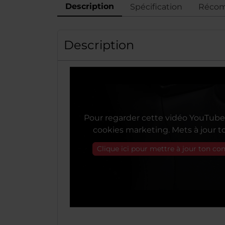
Description
Spécification
Récom
Description
Pour regarder cette vidéo YouTube 
cookies marketing. Mets à jour 
Clique ici pour mettre à jour ton c