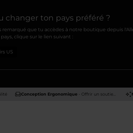
u changer ton pays préféré ?
 remarqué que tu accèdes à notre boutique depuis l'All
pays, clique sur le lien suivant :
irs US
lité
Conception Ergonomique
- Offrir un soutien et un confort optimaux