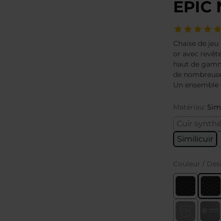
EPIC 
Chaise de jeu
or avec revêt
haut de gamme
de nombreuses
Un ensemble de
Matériau:
Simi
Cuir synth
Similicuir
Couleur / Des