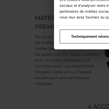
sociaux et d'analyser notre t
partenaires de médias sociaux
MATÉRIAUX
vous leur avez fournies ou qu'
PREMIUM
Techniquement nécess
En ce qui concerne les matériaux
de revêtement utilisés dans nos
noblechairss, il y en a pour tous
les goûts: cuir PU Vegan complet
avec coutures délicates, cuir
véritable avec une respirabilité
inégalée, voire un cuir Nappa
souple pour une esthétique
inégalée.
4 ACC