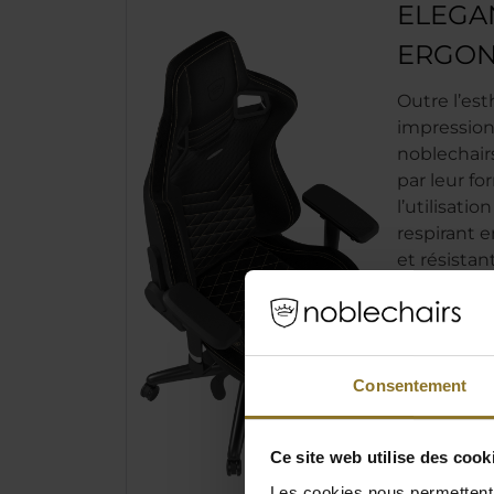
ELEGA
ERGON
Outre l’es
impression
noblechairs
par leur fo
l’utilisati
respirant 
et résista
C’est l’uti
haute densi
à conserve
longues pé
Consentement
efficaceme
empêchant 
s’enfoncer
Ce site web utilise des cook
dans le siè
Les cookies nous permettent d