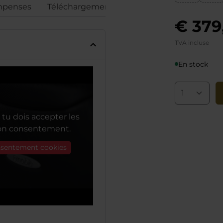
penses
Téléchargements
Avis
Conformité
€ 379
TVA incluse
En stock
tu dois accepter les
ton consentement.
onsentement cookies