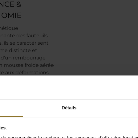
NCE &
OMIE
thétique
nante des fauteuils
, ils se caractérisent
rme distincte et
on d’un rembourrage
en mousse froide aérée
nte aux déformations.
lisation de cette mousse
té qui aide le fauteuil
r sa forme pendant de
riodes, répartissant
Détails
nt la charge tout en
les utilisateurs de
 trop profondément
ies.
ge.
e personnaliser le contenu et les annonces, d'offrir des fonctio