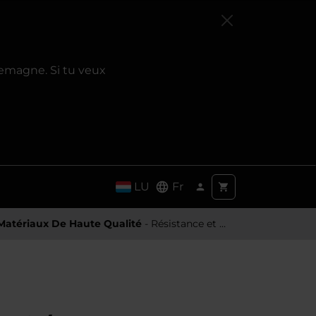
emagne. Si tu veux
LU
Fr
Matériaux De Haute Qualité
- Résistance et toucher premium