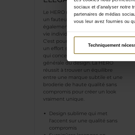
sociaux et d'analyser notre t
Le HERO n'est pas simplement
partenaires de médias sociaux
un fauteuil de jeu, il s'efforce
vous leur avez fournies ou qu'
également d'incarner le style de
vie individuel de son propriétaire.
C'est pourquoi noblechairs a fait
Techniquement nécess
un effort supplémentaire en ce
qui concerne l'esthétique
générale du design. La HERO
réussit à trouver un équilibre
entre une marque subtile et une
broderie de haute qualité sans
compromis pour créer un look
vraiment unique.
Design sublime qui met
l'accent sur une qualité sans
compromis