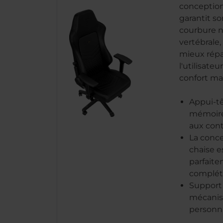
conception
garantit so
courbure n
vertébrale
mieux répar
l'utilisate
confort ma
Appui-t
mémoire
aux cont
La conce
chaise e
parfaite
compléte
Support 
mécanis
personna