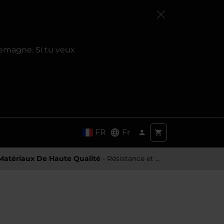
emagne. Si tu veux
FR
Fr
Matériaux De Haute Qualité
- Résistance et toucher premium