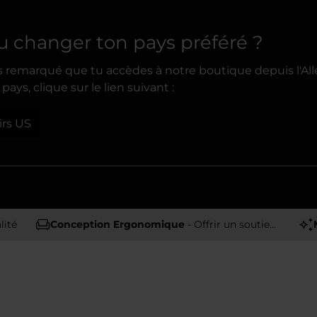
u changer ton pays préféré ?
 remarqué que tu accèdes à notre boutique depuis l'All
pays, clique sur le lien suivant :
irs US
lité
Conception Ergonomique
- Offrir un soutien et un confort optimaux