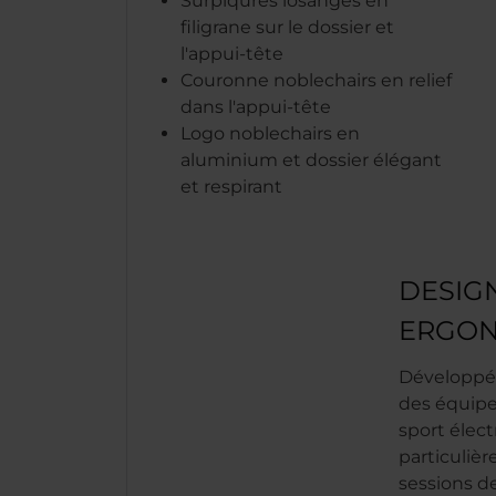
Surpiqûres losanges en
filigrane sur le dossier et
l'appui-tête
Couronne noblechairs en relief
dans l'appui-tête
Logo noblechairs en
aluminium et dossier élégant
et respirant
DESIG
ERGO
Développé 
des équipe
sport élec
particuliè
sessions d