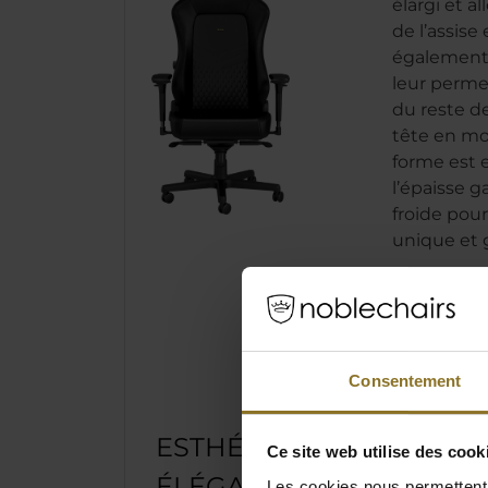
élargi et a
de l’assise
également 
leur perme
du reste de
tête en m
forme est 
l’épaisse 
froide pour
unique et g
Accoudoi
Surface 
Plus gra
Consentement
ESTHÉTIQUE
Ce site web utilise des cook
ÉLÉGANTE
Les cookies nous permettent d