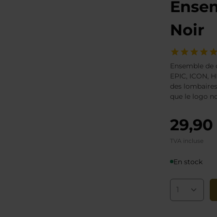
Ensem
Noir
Ensemble de 
EPIC, ICON, H
des lombaires
que le logo n
29,90
TVA incluse
En stock