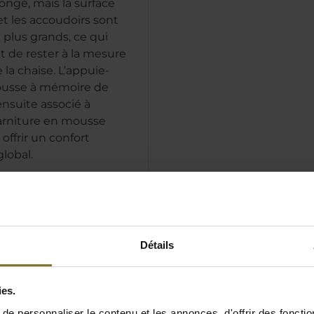
llongé, mais la surface
 et les accoudoirs sont
plus grands, ce qui
t de rester à la mesure
 la chaise. L’appuie-
ousse à mémoire de
ensuite associé à
garniture en mousse
 offrir un confort
lobal.
rs plus larges
d'assise élargie
nd dossier
Détails
ies.
e personnaliser le contenu et les annonces, d'offrir des fonctio