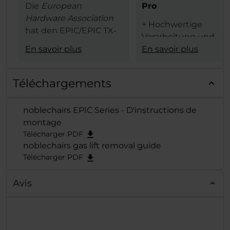
Die
European
Pro
Hardware Association
+ Hochwertige
hat den EPIC/EPIC TX-
Verarbeitung und
Serie von noblechairs
En savoir plus
Materialauswahl
En savoir plus
den begehrten
+ schicke weiße Opti
European Hardware
+ 4D-Armlehne
Award in der
Kategorie
Téléchargements
+ hoher Sitzkomfort
"Best Gaming
+ schneller,
Chair"
verliehen und
noblechairs EPIC Series - D'instructions de
problemloser
der exzellenten Reihe
montage
Zusammenbau
damit erneut die
Télécharger PDF
verdiente Krone
noblechairs gas lift removal guide
aufgesetzt.
Télécharger PDF
Avis