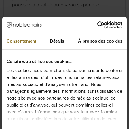
pousser la qualité au niveau supérieur.
Spécification
Consentement
Détails
À propos des cookies
Couleur
Ce site web utilise des cookies.
Couleur primaire
Noir
Les cookies nous permettent de personnaliser le contenu
et les annonces, d'offrir des fonctionnalités relatives aux
Couleur secondaire
Or
médias sociaux et d'analyser notre trafic. Nous
partageons également des informations sur l'utilisation de
Couleur d'oreiller primaire
Or
notre site avec nos partenaires de médias sociaux, de
Couleur
Or
publicité et d'analyse, qui peuvent combiner celles-ci
avec d'autres informations que vous leur avez fournies
ou qu'ils ont collectées lors de votre utilisation de leurs
Dimensions
services.