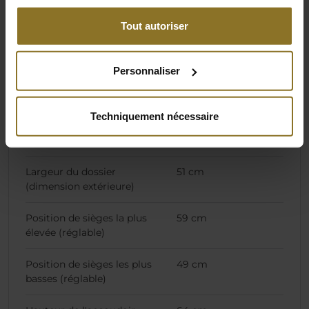
Lester
28 kg
Tout autoriser
Spécifications de la chaise
Personnaliser
Hauteur du dossier
84 cm
Techniquement nécessaire
Largeur du dossier
28 cm
(dimension intérieure)
Largeur du dossier
51 cm
(dimension extérieure)
Position de sièges la plus
59 cm
élevée (réglable)
Position de sièges les plus
49 cm
basses (réglable)