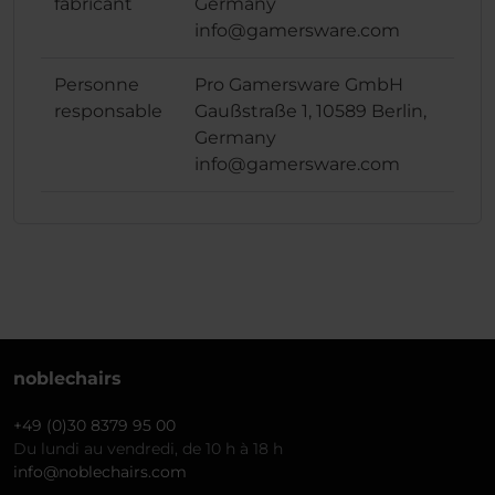
fabricant
Germany
info@gamersware.com
Personne
Pro Gamersware GmbH
responsable
Gaußstraße 1, 10589 Berlin,
Germany
info@gamersware.com
noblechairs
+49 (0)30 8379 95 00
Du lundi au vendredi, de 10 h à 18 h
info@noblechairs.com