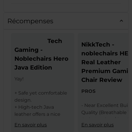
Récompenses
Tech
NikkTech -
Gaming -
noblechairs HE
Noblechairs Hero
Real Leather
Java Edition
Premium Gami
Yay!
Chair Review
PROS
+ Safe yet comfortable
design.
- Near Excellent Buil
+ High-tech Java
Quality (Breathable T
leather offers a nice
Grain Leather / Steel
texture.
En savoir plus
En savoir plus
Frame)
+ The same leather