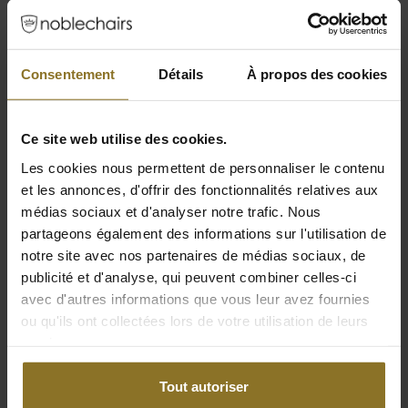
Consentement
Détails
À propos des cookies
CONÇU POUR LES SOLS DURS ET
Ce site web utilise des cookies.
SOUPLES
Les cookies nous permettent de personnaliser le contenu
La fondation de la série HERO de noblechairs
et les annonces, d'offrir des fonctionnalités relatives aux
est une base en aluminium solide avec un
médias sociaux et d'analyser notre trafic. Nous
revêtement en peinture poudrée et cinq
partageons également des informations sur l'utilisation de
branches qui sont équipées de roulettes
notre site avec nos partenaires de médias sociaux, de
spécialement conçues. Ces roulettes de 60
publicité et d'analyse, qui peuvent combiner celles-ci
mm sont construites en nylon avec un
avec d'autres informations que vous leur avez fournies
revêtement en polyuréthane qui leur permet
ou qu'ils ont collectées lors de votre utilisation de leurs
de rester silencieuses et idéales pour les sols
services.
durs et souples. Avec un vérin à gaz de classe
4, le siège HERO TX est conçu avec une base
Tout autoriser
optimisée qui lui permet de supporter une