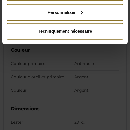
charge allant jusqu'à 150 kg.
Personnaliser
Spécification
Techniquement nécessaire
Couleur
Couleur primaire
Anthracite
Couleur d'oreiller primaire
Argent
Couleur
Argent
Dimensions
Lester
29 kg