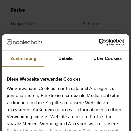
Farbe
Hauptfarbe
Schwarz
Sekundärfarbe
Weiß
Material
Zustimmung
Details
Über Cookies
Inneres Material Kissen
Kaltschaum
Diese Webseite verwendet Cookies
Material Kissenbezug
Stoff
Wir verwenden Cookies, um Inhalte und Anzeigen zu
personalisieren, Funktionen für soziale Medien anbieten
Produktserie
zu können und die Zugriffe auf unsere Website zu
analysieren. Außerdem geben wir Informationen zu Ihrer
Produktserie / -familie
Kissen Set
Verwendung unserer Website an unsere Partner für
soziale Medien, Werbung und Analysen weiter. Unsere
Partner führen diese Informationen möglicherweise mit