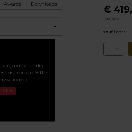
Awards
Downloads
Bewertungen
Konformi
€ 419
Inkl. MwSt.
Auf Lager
hen, musst du der
s zustimmen. Bitte
inwilligung.
klicken