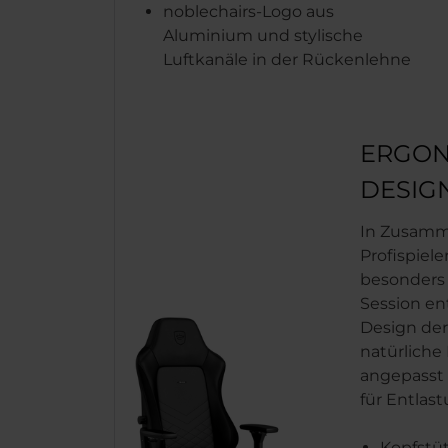
noblechairs-Logo aus
Aluminium und stylische
Luftkanäle in der Rückenlehne
ERGON
DESIG
In Zusamme
Profispiel
besonders 
Session en
Design der
natürliche
angepasst 
für Entlas
Kopfstü