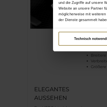
und die Zugriffe auf unsere 
vergrößert,
Website an unsere Partner fü
Gesamtbild
möglicherweise mit weiteren
passen. Z
der Dienste gesammelt habe
bequemen 
Polsterung
das formb
in der Kopf
Technisch notwend
umfassend
Breiter
Verbreit
Größere
ELEGANTES
AUSSEHEN