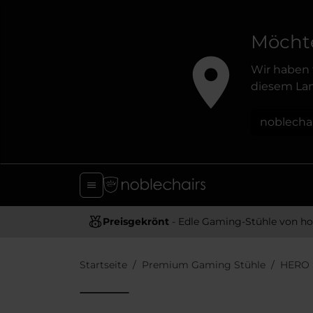
Möchte
Wir haben 
diesem Lan
noblecha
Preisgekrönt
- Edle Gaming-Stühle von hoher Quali
Startseite
Premium Gaming Stühle
HERO 