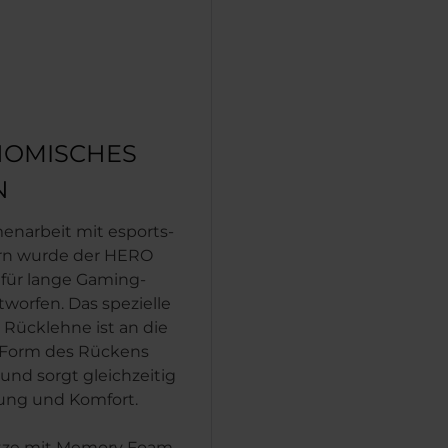
OMISCHES
N
narbeit mit esports-
ern wurde der HERO
für lange Gaming-
tworfen. Das spezielle
 Rücklehne ist an die
 Form des Rückens
und sorgt gleichzeitig
tung und Komfort.
tze mit Memory Foam