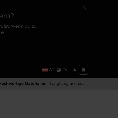
ern?
rufst. Wenn du zu
nk:
AT
De
Hochwertige Materialien
- Langlebig und besonders Angenehm