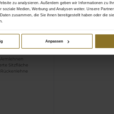
Website zu analysieren. Außerdem geben wir Informationen zu I
 auch damit sie ins
r soziale Medien, Werbung und Analysen weiter. Unsere Partner
 des größeren Stuhls
 Daten zusammen, die Sie ihnen bereitgestellt haben oder die s
usammen mit der
n.
großflächigen
 aus Kaltschaum sorgt
are Gedächtnispolymer
stütze für einen
ig
Anpassen
en Komfort.
e Armlehnen
erte Sitzfläche
 Rückenlehne