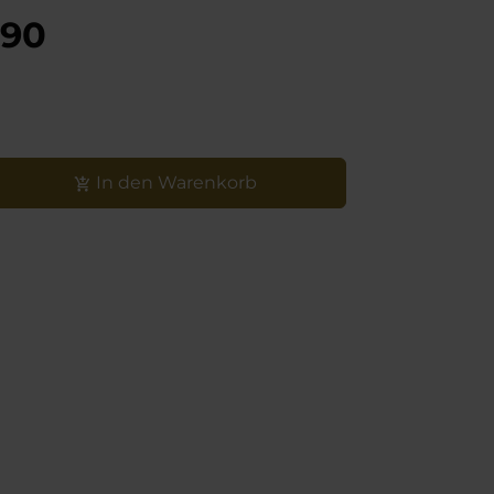
tät
,90
In den Warenkorb