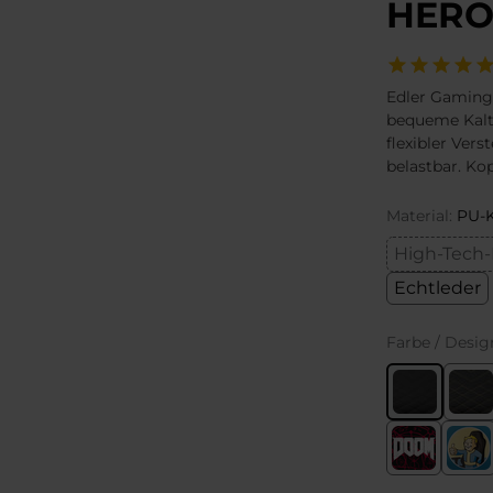
HERO
Edler Gaming
bequeme Kalt
flexibler Vers
belastbar. Ko
Material:
PU-K
High-Tech-
Echtleder
Farbe / Desig